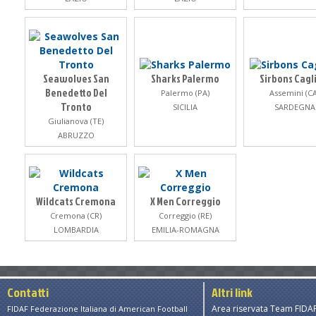
Seawolves San
Sharks Palermo
Sirbons Cagl
Benedetto Del
Palermo (PA)
Assemini (CA
Tronto
SICILIA
SARDEGNA
Giulianova (TE)
ABRUZZO
Wildcats Cremona
X Men Correggio
Cremona (CR)
Correggio (RE)
LOMBARDIA
EMILIA-ROMAGNA
Contatti
Altri link
Area riservata Team FIDA
FIDAF Federazione Italiana di American Football