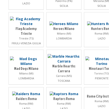
Palermo (PA)
Messina (ME
LAZIO
SICILIA
SICILIA
Flag Academy
Heroes Milano
Hunters Ro
Trieste
Milano (MI)
Roma (RM)
Trieste (TS)
LOMBARDIA
LAZIO
FRIULI-VENEZIA GIULIA
Marble Hearths
Mad Dogs Milano
Minotauri To
Carrara
Milano (MI)
Torino (TO)
Carrara (MS)
LOMBARDIA
PIEMONTE
TOSCANA
Rome City Inst
Raiders Roma
Raptors Roma
Roma (RM)
Roma (RM)
Roma (RM)
LAZIO
LAZIO
LAZIO