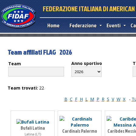
FEDERAZIONE ITALIANA DI AMERICA
Home
Federazione
Eventi
Ca
Team affiliati FLAG 2026
Anno sportivo
T
Team
Team trovati:
22
B
C
F
H
L
M
P
R
S
V
W
X
-
Tu
Bufali Latina
Cardinals Palermo
Caribdes Messi
Latina (LT)