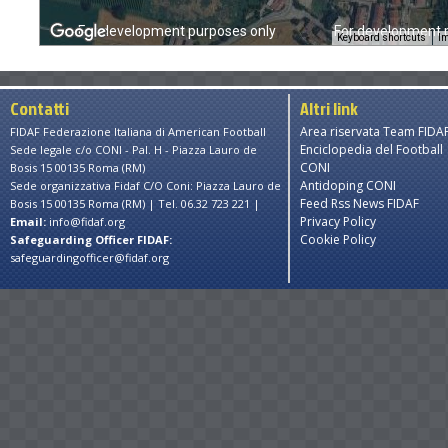
nly
For development purposes only
For development 
Keyboard shortcuts
Im
Contatti
Altri link
Area riservata Team FIDA
FIDAF Federazione Italiana di American Football
Enciclopedia del Football
Sede legale c/o CONI - Pal. H - Piazza Lauro de
CONI
Bosis 15 00135 Roma (RM)
Antidoping CONI
Sede organizzativa Fidaf C/O Coni: Piazza Lauro de
Feed Rss News FIDAF
Bosis 15 00135 Roma (RM) | Tel. 06.32 723 221 |
Privacy Policy
Email:
info@fidaf.org
Cookie Policy
Safeguarding Officer FIDAF:
safeguardingofficer@fidaf.org