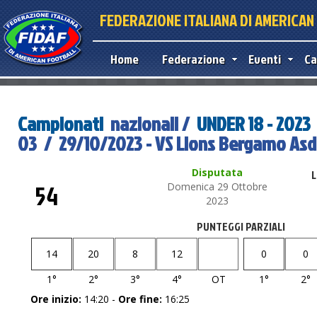
FEDERAZIONE ITALIANA DI AMERICA
Home
Federazione
Eventi
Ca
Campionati
nazionali /
UNDER 18 - 2023
03 / 29/10/2023 - VS Lions Bergamo Asd
Disputata
L
54
Domenica 29 Ottobre
2023
PUNTEGGI PARZIALI
14
20
8
12
0
0
1°
2°
3°
4°
OT
1°
2°
Ore inizio:
14:20 -
Ore fine:
16:25