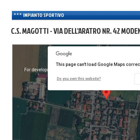
IMPIANTO SPORTIVO
C.S. MAGOTTI - VIA DELL'ARATRO NR. 42 MODE
This page can't load Google Maps correct
nly
For development purposes only
For development 
Do you own this website?