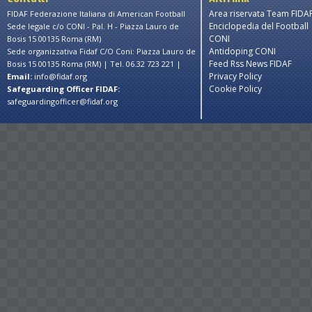
Area riservata Team FIDA
FIDAF Federazione Italiana di American Football
nt purposes only
For development purposes only
For
Enciclopedia del Football
Sede legale c/o CONI - Pal. H - Piazza Lauro de
CONI
Bosis 15 00135 Roma (RM)
Antidoping CONI
Sede organizzativa Fidaf C/O Coni: Piazza Lauro de
Feed Rss News FIDAF
Bosis 15 00135 Roma (RM) | Tel. 06.32 723 221 |
Privacy Policy
Email:
info@fidaf.org
Cookie Policy
Safeguarding Officer FIDAF:
safeguardingofficer@fidaf.org