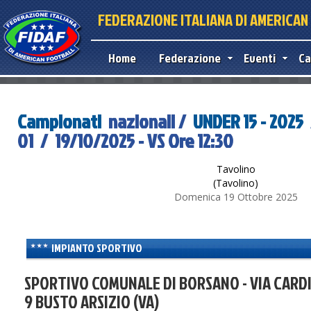
FEDERAZIONE ITALIANA DI AMERICA
Home
Federazione
Eventi
Ca
Campionati
nazionali /
UNDER 15 - 2025
01 / 19/10/2025 - VS Ore 12:30
Tavolino
(Tavolino)
Domenica 19 Ottobre 2025
IMPIANTO SPORTIVO
SPORTIVO COMUNALE DI BORSANO - VIA CARD
nt purposes only
For development purposes only
For
9 BUSTO ARSIZIO (VA)