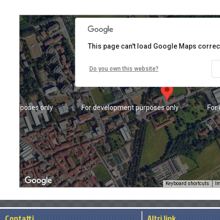
This page can't load Google Maps correct
Do you own this website?
nt purposes only
For development purposes only
For
Keyboard shortcuts
Im
Contatti
Altri link