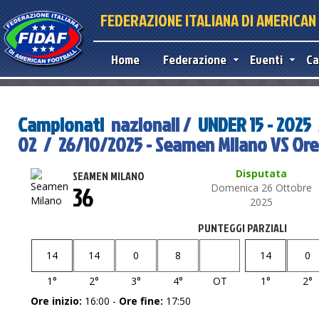
FEDERAZIONE ITALIANA DI AMERICA
Home
Federazione
Eventi
Ca
Campionati
nazionali /
UNDER 15 - 2025
02 / 26/10/2025 - Seamen Milano VS Ore
Disputata
SEAMEN MILANO
36
Domenica 26 Ottobre
2025
PUNTEGGI PARZIALI
14
14
0
8
14
0
1°
2°
3°
4°
OT
1°
2°
Ore inizio:
16:00 -
Ore fine:
17:50