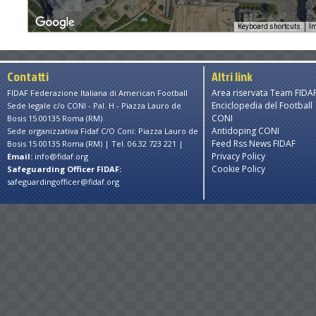
Keyboard shortcuts
Im
Contatti
Altri link
Area riservata Team FIDA
FIDAF Federazione Italiana di American Football
Enciclopedia del Football
Sede legale c/o CONI - Pal. H - Piazza Lauro de
CONI
Bosis 15 00135 Roma (RM)
Antidoping CONI
Sede organizzativa Fidaf C/O Coni: Piazza Lauro de
Feed Rss News FIDAF
Bosis 15 00135 Roma (RM) | Tel. 06.32 723 221 |
Privacy Policy
Email:
info@fidaf.org
Cookie Policy
Safeguarding Officer FIDAF:
safeguardingofficer@fidaf.org