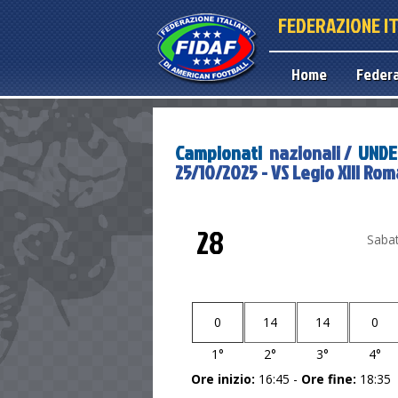
FEDERAZIONE I
Home
Feder
Campionati
nazionali /
UNDER
25/10/2025 - VS Legio XIII Rom
28
Saba
0
14
14
0
1°
2°
3°
4°
Ore inizio:
16:45 -
Ore fine:
18:35