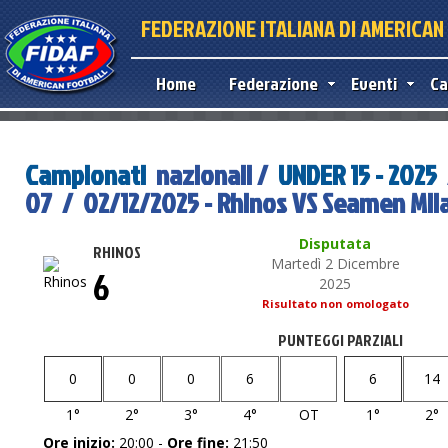
FEDERAZIONE ITALIANA DI AMERICA
Home
Federazione
Eventi
Ca
Campionati
nazionali /
UNDER 15 - 2025
07 / 02/12/2025 - Rhinos VS Seamen Mil
Disputata
RHINOS
Martedì 2 Dicembre
6
2025
Risultato non omologato
PUNTEGGI PARZIALI
0
0
0
6
6
14
1°
2°
3°
4°
OT
1°
2°
Ore inizio:
20:00 -
Ore fine:
21:50