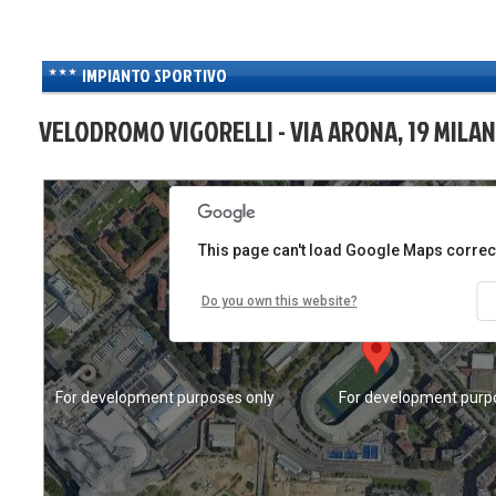
IMPIANTO SPORTIVO
For development purposes only
For development purp
VELODROMO VIGORELLI - VIA ARONA, 19 MILAN
This page can't load Google Maps correct
Do you own this website?
For development purposes only
For development purp