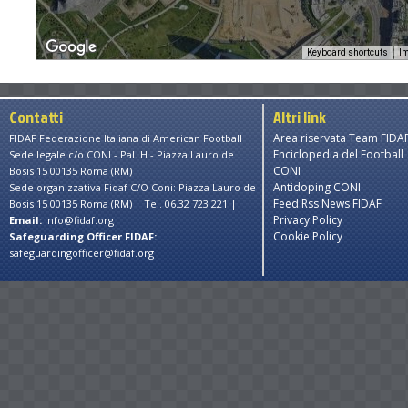
Keyboard shortcuts
Im
Contatti
Altri link
Area riservata Team FIDA
FIDAF Federazione Italiana di American Football
For development purposes only
For development purp
Enciclopedia del Football
Sede legale c/o CONI - Pal. H - Piazza Lauro de
CONI
Bosis 15 00135 Roma (RM)
Antidoping CONI
Sede organizzativa Fidaf C/O Coni: Piazza Lauro de
Feed Rss News FIDAF
Bosis 15 00135 Roma (RM) | Tel. 06.32 723 221 |
Privacy Policy
Email:
info@fidaf.org
Cookie Policy
Safeguarding Officer FIDAF:
safeguardingofficer@fidaf.org