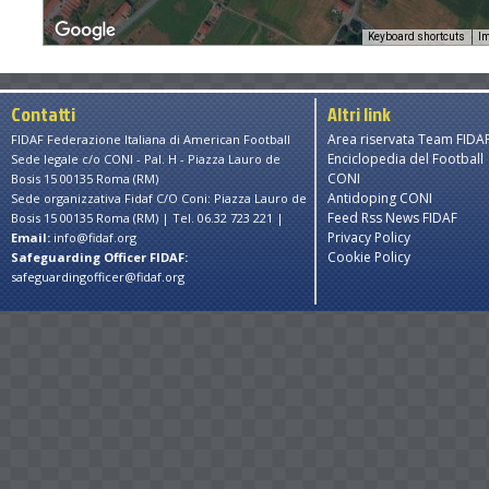
Keyboard shortcuts
Im
Contatti
Altri link
Area riservata Team FIDA
FIDAF Federazione Italiana di American Football
Enciclopedia del Football
Sede legale c/o CONI - Pal. H - Piazza Lauro de
CONI
Bosis 15 00135 Roma (RM)
Antidoping CONI
Sede organizzativa Fidaf C/O Coni: Piazza Lauro de
Feed Rss News FIDAF
Bosis 15 00135 Roma (RM) | Tel. 06.32 723 221 |
Privacy Policy
Email:
info@fidaf.org
Cookie Policy
Safeguarding Officer FIDAF:
safeguardingofficer@fidaf.org