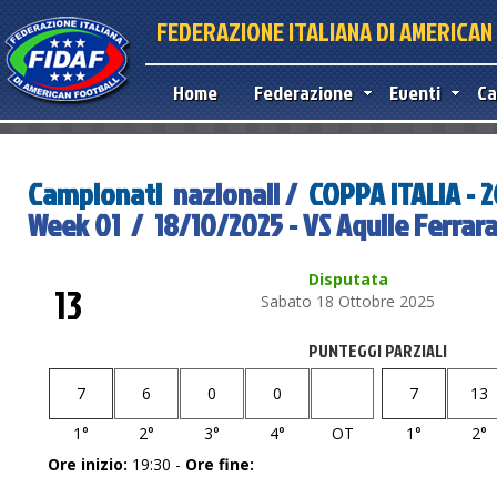
FEDERAZIONE ITALIANA DI AMERICA
Home
Federazione
Eventi
Ca
Campionati
nazionali /
COPPA ITALIA - 
Week 01 / 18/10/2025 - VS Aquile Ferrara
Disputata
13
Sabato 18 Ottobre 2025
PUNTEGGI PARZIALI
7
6
0
0
7
13
1°
2°
3°
4°
OT
1°
2°
Ore inizio:
19:30 -
Ore fine: