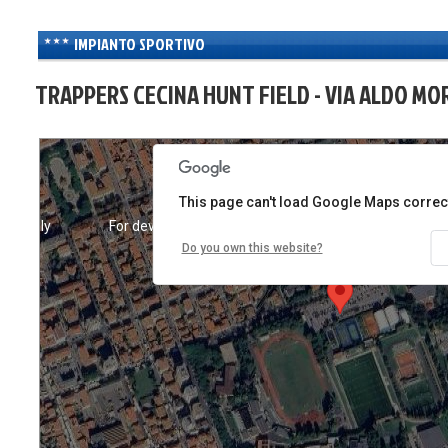
IMPIANTO SPORTIVO
TRAPPERS CECINA HUNT FIELD - VIA ALDO MORO
This page can't load Google Maps correct
ses only
For development purposes only
For developm
Do you own this website?