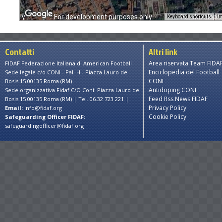
ses only
For development purposes only
For developm
Keyboard shortcuts
Im
Contatti
Altri link
Area riservata Team FIDA
FIDAF Federazione Italiana di American Football
Enciclopedia del Football
Sede legale c/o CONI - Pal. H - Piazza Lauro de
CONI
Bosis 15 00135 Roma (RM)
Antidoping CONI
Sede organizzativa Fidaf C/O Coni: Piazza Lauro de
Feed Rss News FIDAF
Bosis 15 00135 Roma (RM) | Tel. 06.32 723 221 |
Privacy Policy
Email:
info@fidaf.org
Cookie Policy
Safeguarding Officer FIDAF:
safeguardingofficer@fidaf.org