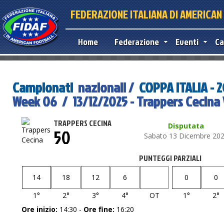
FEDERAZIONE ITALIANA DI AMERICA
Home
Federazione
Eventi
Ca
Campionati
nazionali /
COPPA ITALIA - 
Week 06 / 13/12/2025 - Trappers Cecina 
TRAPPERS CECINA
Disputata
50
Sabato 13 Dicembre 20
PUNTEGGI PARZIALI
14
18
12
6
0
0
1°
2°
3°
4°
OT
1°
2°
Ore inizio:
14:30 -
Ore fine:
16:20