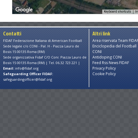
Keyboard shortcuts
Im
For development purposes only
For development purposes 
Contatti
Altri link
Area riservata Team FIDA
FIDAF Federazione Italiana di American Football
Enciclopedia del Football
Sede legale c/o CONI - Pal. H - Piazza Lauro de
CONI
Bosis 15 00135 Roma (RM)
Antidoping CONI
Sede organizzativa Fidaf C/O Coni: Piazza Lauro de
Feed Rss News FIDAF
Bosis 15 00135 Roma (RM) | Tel. 06.32 723 221 |
Privacy Policy
Email:
info@fidaf.org
Cookie Policy
Safeguarding Officer FIDAF:
safeguardingofficer@fidaf.org