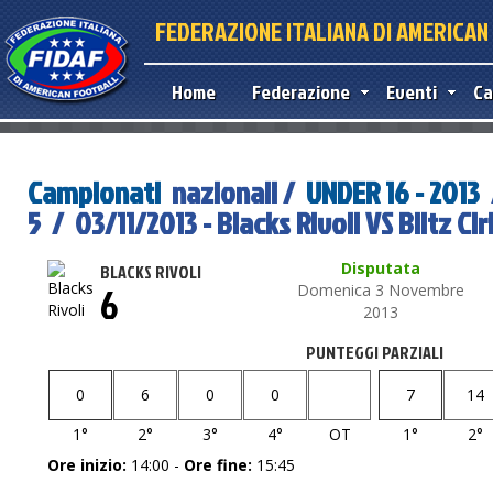
FEDERAZIONE ITALIANA DI AMERICA
Home
Federazione
Eventi
Ca
Campionati
nazionali /
UNDER 16 - 2013
5 / 03/11/2013 - Blacks Rivoli VS Blitz Cir
Disputata
BLACKS RIVOLI
6
Domenica 3 Novembre
2013
PUNTEGGI PARZIALI
0
6
0
0
7
14
1°
2°
3°
4°
OT
1°
2°
Ore inizio:
14:00 -
Ore fine:
15:45