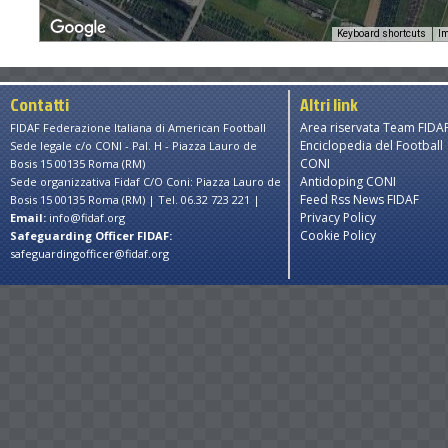
Keyboard shortcuts
Im
Contatti
Altri link
Area riservata Team FIDA
FIDAF Federazione Italiana di American Football
Enciclopedia del Football
Sede legale c/o CONI - Pal. H - Piazza Lauro de
CONI
Bosis 15 00135 Roma (RM)
Antidoping CONI
Sede organizzativa Fidaf C/O Coni: Piazza Lauro de
Feed Rss News FIDAF
Bosis 15 00135 Roma (RM) | Tel. 06.32 723 221 |
Privacy Policy
Email:
info@fidaf.org
Cookie Policy
Safeguarding Officer FIDAF:
safeguardingofficer@fidaf.org