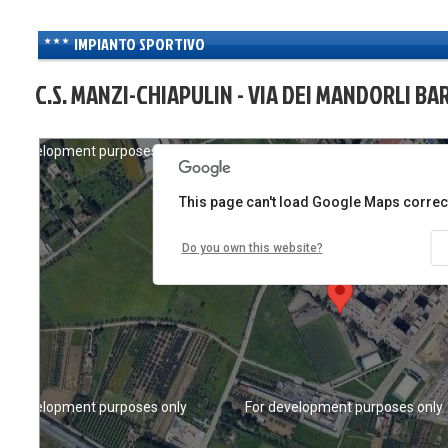
IMPIANTO SPORTIVO
C.S. MANZI-CHIAPULIN - VIA DEI MANDORLI BA
or development purposes only
For development purposes only
This page can't load Google Maps correct
Do you own this website?
or development purposes only
For development purposes only