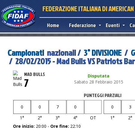
FEDERAZIONE ITALIANA DI AMERICA
Home
Federazione
Eventi
Ca
Campionati
nazionali /
3° DIVISIONE
/
G
/ 28/02/2015 - Mad Bulls VS Patriots Bar
MAD BULLS
Disputata
7
Sabato 28 Febbraio 2015
PUNTEGGI PARZIALI
0
0
7
0
0
3
1°
2°
3°
4°
OT
1°
2°
Ore inizio:
20:00 -
Ore fine:
22:10