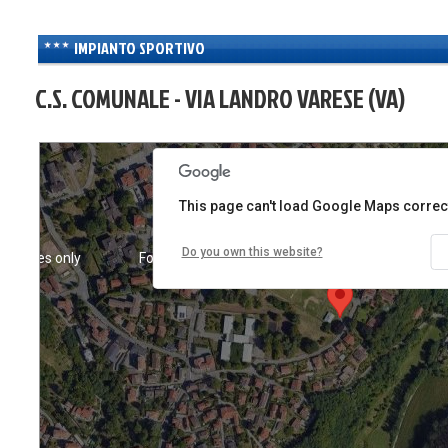
IMPIANTO SPORTIVO
C.S. COMUNALE - VIA LANDRO VARESE (VA)
This page can't load Google Maps correct
Do you own this website?
urposes only
For development purposes only
For dev