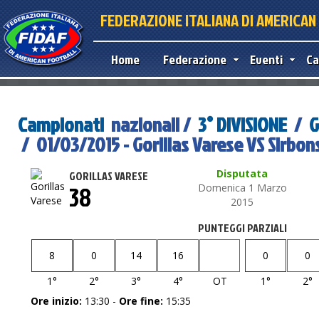
FEDERAZIONE ITALIANA DI AMERICA
Home
Federazione
Eventi
Ca
Campionati
nazionali /
3° DIVISIONE
/
G
/ 01/03/2015 - Gorillas Varese VS Sirbons
Disputata
GORILLAS VARESE
38
Domenica 1 Marzo
2015
PUNTEGGI PARZIALI
8
0
14
16
0
0
1°
2°
3°
4°
OT
1°
2°
Ore inizio:
13:30 -
Ore fine:
15:35