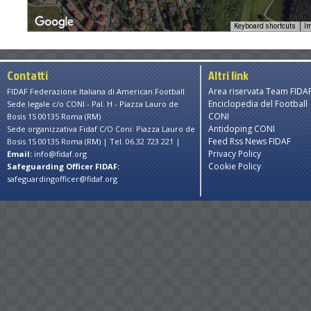
Keyboard shortcuts
Im
urposes only
For development purposes only
For dev
Contatti
Altri link
Area riservata Team FIDA
FIDAF Federazione Italiana di American Football
Enciclopedia del Football
Sede legale c/o CONI - Pal. H - Piazza Lauro de
CONI
Bosis 15 00135 Roma (RM)
Antidoping CONI
Sede organizzativa Fidaf C/O Coni: Piazza Lauro de
Feed Rss News FIDAF
Bosis 15 00135 Roma (RM) | Tel. 06.32 723 221 |
Privacy Policy
Email:
info@fidaf.org
Cookie Policy
Safeguarding Officer FIDAF:
safeguardingofficer@fidaf.org