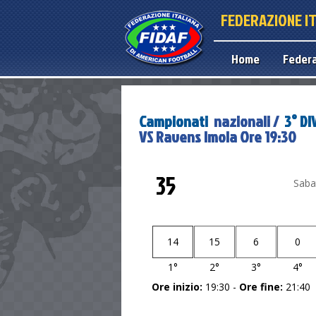
FEDERAZIONE I
Home
Feder
Campionati
nazionali /
3° DI
VS Ravens Imola Ore 19:30
35
Saba
14
15
6
0
1°
2°
3°
4°
Ore inizio:
19:30 -
Ore fine:
21:40