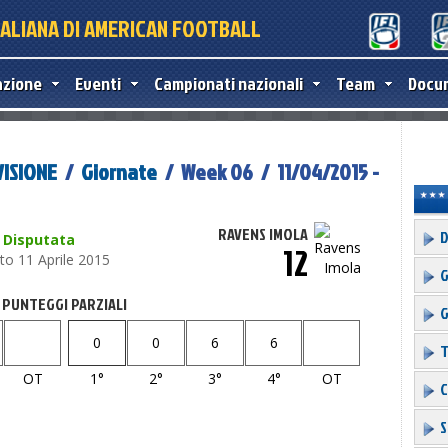
TALIANA DI AMERICAN FOOTBALL
azione
Eventi
Campionati nazionali
Team
Docu
VISIONE
/
Giornate
/ Week 06 / 11/04/2015 -
RAVENS IMOLA
D
Disputata
12
to 11 Aprile 2015
G
PUNTEGGI PARZIALI
G
0
0
6
6
T
OT
1°
2°
3°
4°
OT
C
S