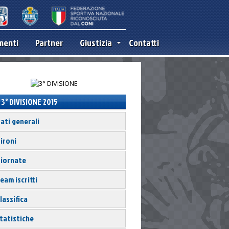
menti
Partner
Giustizia
Contatti
3° DIVISIONE 2015
ati generali
ironi
iornate
eam iscritti
lassifica
tatistiche