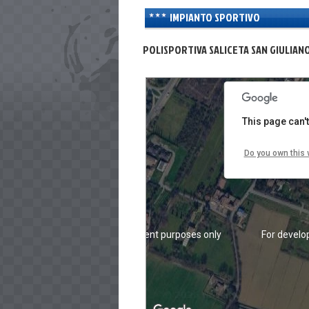
IMPIANTO SPORTIVO
POLISPORTIVA SALICETA SAN GIULIANO
For development purposes only
For develo
This page can'
Do you own this 
For development purposes only
For develo