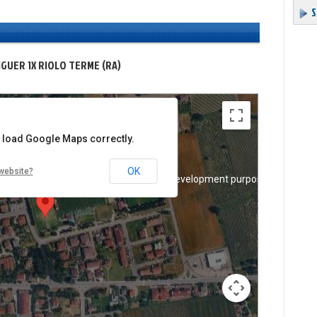
S
NGUER 1X RIOLO TERME (RA)
t load Google Maps correctly.
OK
website?
evelopment purposes only
For development purposes only