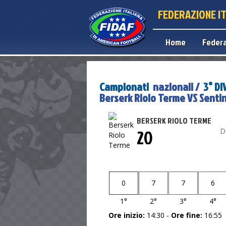
FEDERAZIONE I
Home
Feder
Campionati
nazionali /
3° DI
Berserk Riolo Terme VS Sentin
BERSERK RIOLO TERME
20
D
0
7
7
6
1°
2°
3°
4°
Ore inizio:
14:30 -
Ore fine:
16:55