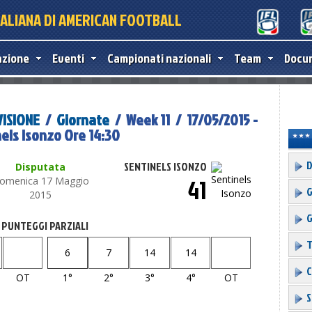
TALIANA DI AMERICAN FOOTBALL
azione
Eventi
Campionati nazionali
Team
Docu
VISIONE
/
Giornate
/ Week 11 / 17/05/2015 -
els Isonzo Ore 14:30
D
SENTINELS ISONZO
Disputata
41
omenica 17 Maggio
G
2015
G
PUNTEGGI PARZIALI
T
6
7
14
14
C
OT
1°
2°
3°
4°
OT
S