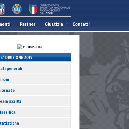
menti
Partner
Giustizia
Contatti
3° DIVISIONE 2015
ati generali
ironi
iornate
eam iscritti
lassifica
tatistiche