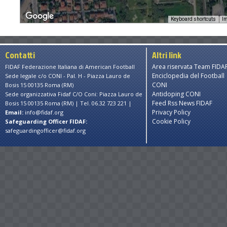
Keyboard shortcuts
Im
Contatti
Altri link
Area riservata Team FIDA
FIDAF Federazione Italiana di American Football
Enciclopedia del Football
Sede legale c/o CONI - Pal. H - Piazza Lauro de
CONI
Bosis 15 00135 Roma (RM)
Antidoping CONI
Sede organizzativa Fidaf C/O Coni: Piazza Lauro de
Feed Rss News FIDAF
Bosis 15 00135 Roma (RM) | Tel. 06.32 723 221 |
Privacy Policy
Email:
info@fidaf.org
Cookie Policy
Safeguarding Officer FIDAF:
safeguardingofficer@fidaf.org