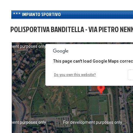
IMPIANTO SPORTIVO
POLISPORTIVA BANDITELLA - VIA PIETRO NENNI
velopment purposes only
For development purposes only
This page can't load Google Maps correct
Do you own this website?
velopment purposes only
For development purposes only