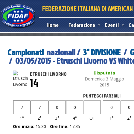
FEDERAZIONE ITALIANA DI AMERICA
Home
Federazione
Eventi
Ca
Campionati
nazionali /
3° DIVISIONE
/
G
/ 03/05/2015 - Etruschi Livorno VS White
Disputata
ETRUSCHI LIVORNO
14
Domenica 3 Maggio
2015
PUNTEGGI PARZIALI
7
7
0
0
0
0
1°
2°
3°
4°
OT
1°
2°
Ore inizio:
15:30 -
Ore fine:
17:35