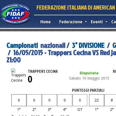
FEDERAZIONE ITALIANA DI AMERICA
Home
Federazione
Eventi
Ca
Campionati
nazionali /
3° DIVISIONE
/
G
/ 16/05/2015 - Trappers Cecina VS Red j
21:00
TRAPPERS CECINA
R
Disputata
0
Sabato 16 Maggio 2015
PUNTEGGI PARZIALI
0
0
0
0
0
22
8
1°
2°
3°
4°
OT
1°
2°