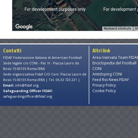
only
For development purposes only
For development 
Keyboard shortcuts
Im
Contatti
Altri link
Area riservata Team FIDA
FIDAF Federazione Italiana di American Football
Enciclopedia del Football
Sede legale c/o CONI - Pal. H - Piazza Lauro de
CONI
Bosis 15 00135 Roma (RM)
Antidoping CONI
Sede organizzativa Fidaf C/O Coni: Piazza Lauro de
Feed Rss News FIDAF
Bosis 15 00135 Roma (RM) | Tel. 06.32 723 221 |
Privacy Policy
Email:
info@fidaf.org
Cookie Policy
Safeguarding Officer FIDAF:
safeguardingofficer@fidaf.org