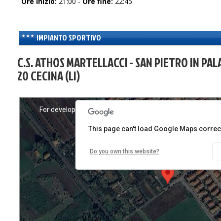
Ore inizio:
21:00 -
Ore fine:
22:45
IMPIANTO SPORTIVO
C.S. ATHOS MARTELLACCI - SAN PIETRO IN PALA
20 CECINA (LI)
only
For development purposes only
For development 
This page can't load Google Maps correct
Do you own this website?