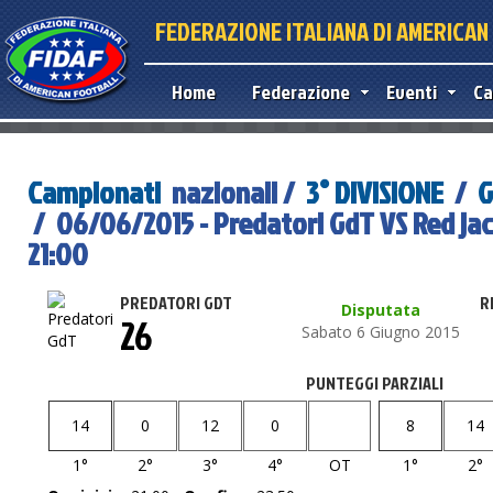
FEDERAZIONE ITALIANA DI AMERICA
Home
Federazione
Eventi
Ca
Campionati
nazionali /
3° DIVISIONE
/
G
/ 06/06/2015 - Predatori GdT VS Red ja
21:00
PREDATORI GDT
R
Disputata
26
Sabato 6 Giugno 2015
PUNTEGGI PARZIALI
14
0
12
0
8
14
1°
2°
3°
4°
OT
1°
2°