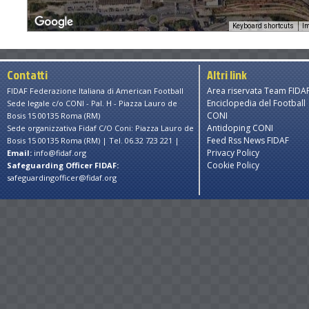
Keyboard shortcuts
Im
Contatti
Altri link
Area riservata Team FIDA
FIDAF Federazione Italiana di American Football
Enciclopedia del Football
Sede legale c/o CONI - Pal. H - Piazza Lauro de
CONI
Bosis 15 00135 Roma (RM)
Antidoping CONI
Sede organizzativa Fidaf C/O Coni: Piazza Lauro de
Feed Rss News FIDAF
Bosis 15 00135 Roma (RM) | Tel. 06.32 723 221 |
Privacy Policy
Email:
info@fidaf.org
Cookie Policy
Safeguarding Officer FIDAF:
safeguardingofficer@fidaf.org