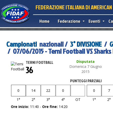
FEDERAZIONE ITALIANA DI AMERICA
Home
Federazione
Eventi
Ca
Campionati
nazionali /
3° DIVISIONE
/
G
/ 07/06/2015 - Terni Football VS Sharks
Disputata
TERNI FOOTBALL
36
Domenica 7 Giugno
2015
PUNTEGGI PARZIALI
0
14
22
0
0
7
1°
2°
3°
4°
OT
1°
2°
Ore inizio:
11:40 -
Ore fine:
14:20