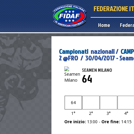
FEDERAZIONE I
Home
Feder
Campionati
nazionali /
CAMP
2 @FRO / 30/04/2017 - Seame
SEAMEN MILANO
64
64
1°
2°
3°
4°
Ore inizio:
13:00 -
Ore fine:
14:15