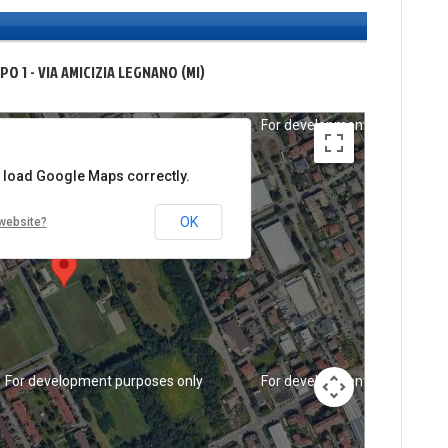
O 1 - VIA AMICIZIA LEGNANO (MI)
For development purposes only
For development purposes on
t load Google Maps correctly.
OK
website?
For development purposes only
For development purposes on