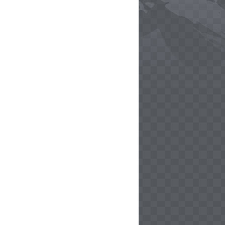
ly
ly