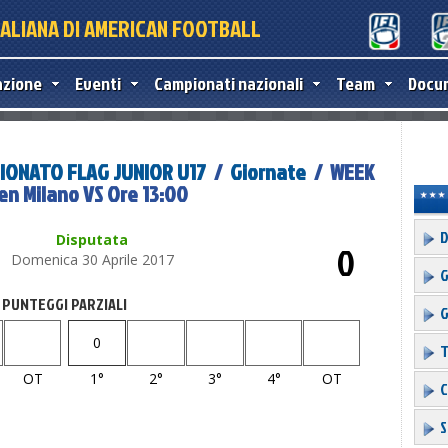
TALIANA DI AMERICAN FOOTBALL
azione
Eventi
Campionati nazionali
Team
Docu
IONATO FLAG JUNIOR U17
/
Giornate
/ WEEK
n Milano VS Ore 13:00
D
Disputata
0
Domenica 30 Aprile 2017
G
PUNTEGGI PARZIALI
G
0
T
OT
1°
2°
3°
4°
OT
C
S