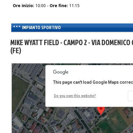
Ore inizio:
10:00 -
Ore fine:
11:15
IMPIANTO SPORTIVO
MIKE WYATT FIELD - CAMPO 2 - VIA DOMENICO
(FE)
nly
For development purposes only
For development p
This page can't load Google Maps correct
Do you own this website?