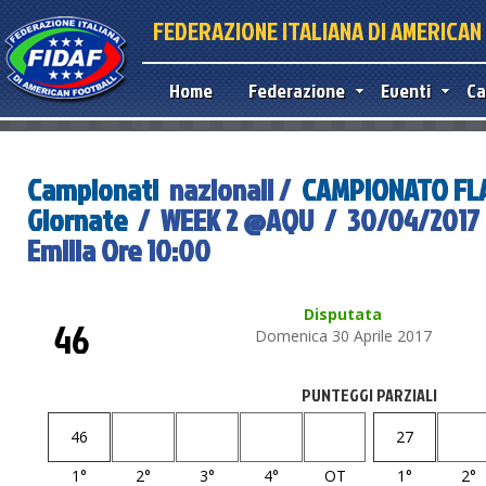
FEDERAZIONE ITALIANA DI AMERICA
Home
Federazione
Eventi
Ca
Campionati
nazionali /
CAMPIONATO FLA
Giornate
/ WEEK 2 @AQU / 30/04/2017 -
Emilia Ore 10:00
Disputata
46
Domenica 30 Aprile 2017
PUNTEGGI PARZIALI
46
27
1°
2°
3°
4°
OT
1°
2°