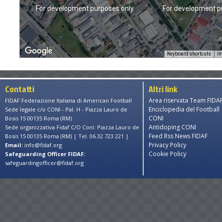
nly
For development purposes only
For development p
Keyboard shortcuts
Im
Contatti
Altri link
Area riservata Team FIDA
FIDAF Federazione Italiana di American Football
Enciclopedia del Football
Sede legale c/o CONI - Pal. H - Piazza Lauro de
CONI
Bosis 15 00135 Roma (RM)
Antidoping CONI
Sede organizzativa Fidaf C/O Coni: Piazza Lauro de
Feed Rss News FIDAF
Bosis 15 00135 Roma (RM) | Tel. 06.32 723 221 |
Privacy Policy
Email:
info@fidaf.org
Cookie Policy
Safeguarding Officer FIDAF:
safeguardingofficer@fidaf.org