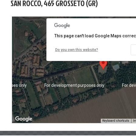
SAN ROCCO, 465 GROSSETO (GR)
purposes only
For development purposes only
For de
This page can't load Google Maps correct
Do you own this website?
purposes only
For development purposes only
For de
Keyboard shortcuts
Im