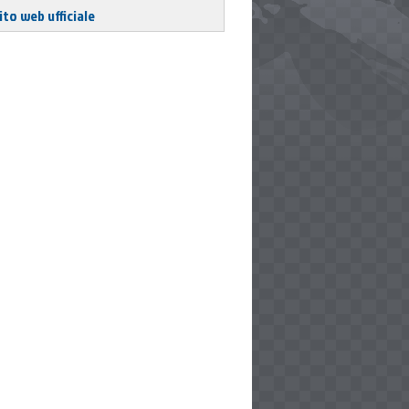
ito web ufficiale
rposes only
rposes only