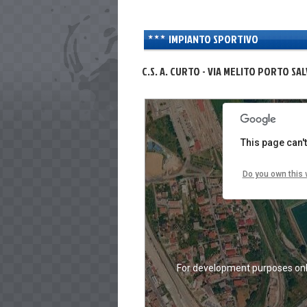
IMPIANTO SPORTIVO
C.S. A. CURTO - VIA MELITO PORTO SA
For development purposes only
For development purposes on
This page can'
Do you own this 
For development purposes only
For development purposes on