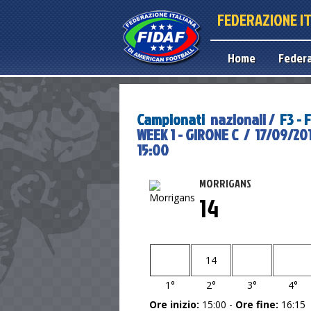
FEDERAZIONE I
Home
Feder
Campionati
nazionali /
F3 -
WEEK 1 - GIRONE C / 17/09/20
15:00
MORRIGANS
14
14
1°
2°
3°
4°
Ore inizio:
15:00 -
Ore fine:
16:15