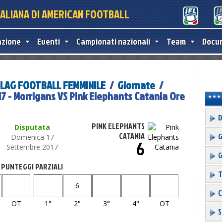
TALIANA DI AMERICAN FOOTBALL
azione
Eventi
Campionati nazionali
Team
Docu
 FLAG FOOTBALL FEMMINILE
/
Giornate
/
17 - Morrigans VS Pink Elephants Catania Ore
D
PINK ELEPHANTS
Disputata
CATANIA
G
Domenica 17
6
Settembre 2017
G
PUNTEGGI PARZIALI
T
6
C
OT
1°
2°
3°
4°
OT
S