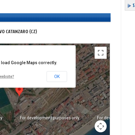
S
LVO CATANZARO (CZ)
ly
For development purposes only
For development pu
t load Google Maps correctly.
OK
website?
ly
For development purposes only
For development pu