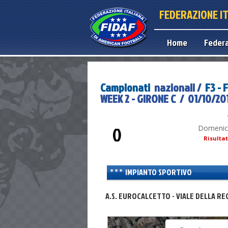
FEDERAZIONE I
Home
Feder
Campionati
nazionali /
F3 -
WEEK 2 - GIRONE C / 01/10/201
0
Domenica
Risulta
IMPIANTO SPORTIVO
For development purposes only
For development pur
A.S. EUROCALCETTO - VIALE DELLA RE