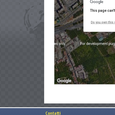
This page can'
Do you own this 
For development purposes only
For development pur
For development purposes only
For development pur
Contatti