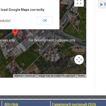
S
t load Google Maps correctly.
OK
website?
poses only
For development purposes only
For develo
Keyboard shortcuts
Image may be subject to copyright
Terms
poses only
For development purposes only
For develo
Altri link
Campionati nazionali 2026