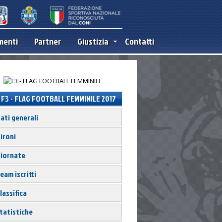
menti
Partner
Giustizia
Contatti
F3 - FLAG FOOTBALL FEMMINILE 2017
ati generali
ironi
iornate
eam iscritti
pment purposes only
lassifica
tatistiche