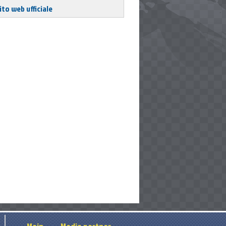
ito web ufficiale
pment purposes only
pment purposes only