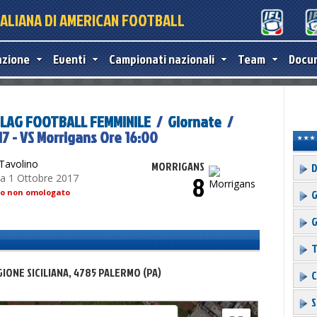
TALIANA DI AMERICAN FOOTBALL
azione
Eventi
Campionati nazionali
Team
Docu
 FLAG FOOTBALL FEMMINILE
/
Giornate
/
7 - VS Morrigans Ore 16:00
Tavolino
MORRIGANS
D
8
 1 Ottobre 2017
G
to non omologato
G
T
poses only
For development purposes only
For develo
GIONE SICILIANA, 4785 PALERMO (PA)
C
S