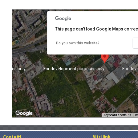
This page can't load Google Maps correct
Do you own this website?
purposes only
For development purposes only
For dev
Keyboard shortcuts
Im
Contatti
Altri link