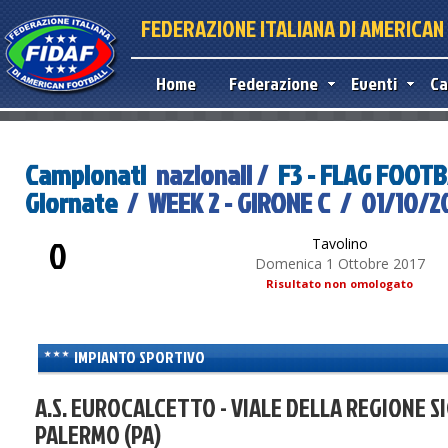
FEDERAZIONE ITALIANA DI AMERICA
Home
Federazione
Eventi
Ca
Campionati
nazionali /
F3 - FLAG FOOT
Giornate
/ WEEK 2 - GIRONE C / 01/10/201
0
Tavolino
Domenica 1 Ottobre 2017
Risultato non omologato
IMPIANTO SPORTIVO
A.S. EUROCALCETTO - VIALE DELLA REGIONE SI
purposes only
For development purposes only
For dev
PALERMO (PA)