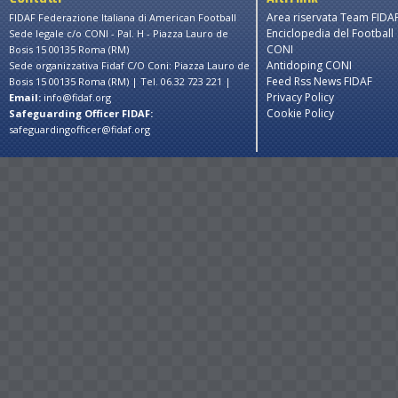
Area riservata Team FIDA
FIDAF Federazione Italiana di American Football
purposes only
For development purposes only
For dev
Enciclopedia del Football
Sede legale c/o CONI - Pal. H - Piazza Lauro de
CONI
Bosis 15 00135 Roma (RM)
Antidoping CONI
Sede organizzativa Fidaf C/O Coni: Piazza Lauro de
Feed Rss News FIDAF
Bosis 15 00135 Roma (RM) | Tel. 06.32 723 221 |
Privacy Policy
Email:
info@fidaf.org
Cookie Policy
Safeguarding Officer FIDAF:
safeguardingofficer@fidaf.org