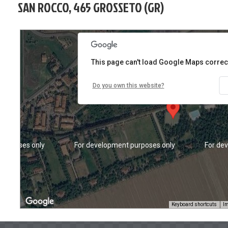
SAN ROCCO, 465 GROSSETO (GR)
purposes only
For development purposes only
For de
This page can't load Google Maps correct
Do you own this website?
purposes only
For development purposes only
For de
Keyboard shortcuts
Im