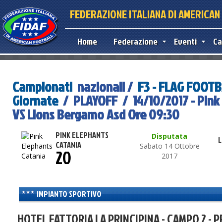
FEDERAZIONE ITALIANA DI AMERICA
Home
Federazione
Eventi
Ca
Campionati
nazionali /
F3 - FLAG FOOT
Giornate
/ PLAYOFF / 14/10/2017 - Pink
VS Lions Bergamo Asd Ore 09:30
PINK ELEPHANTS
Disputata
L
CATANIA
Sabato 14 Ottobre
20
2017
IMPIANTO SPORTIVO
HOTEL FATTORIA LA PRINCIPINA - CAMPO 2 - P