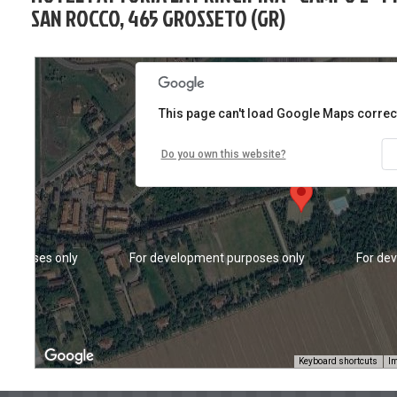
SAN ROCCO, 465 GROSSETO (GR)
purposes only
For development purposes only
For de
This page can't load Google Maps correct
Do you own this website?
purposes only
For development purposes only
For de
Keyboard shortcuts
Im