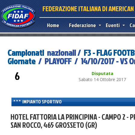
FEDERAZIONE ITALIANA DI AMERICA
Home
Federazione
Eventi
Ca
Campionati
nazionali /
F3 - FLAG FOOT
Giornate
/ PLAYOFF / 14/10/2017 - VS Or
6
Disputata
Sabato 14 Ottobre 2017
IMPIANTO SPORTIVO
HOTEL FATTORIA LA PRINCIPINA - CAMPO 2 - P
SAN ROCCO, 465 GROSSETO (GR)
purposes only
For development purposes only
For de