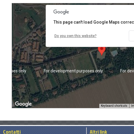
This page can't load Google Maps correct
Do you own this website?
purposes only
For development purposes only
For de
Keyboard shortcuts
Im
Contatti
Altri link