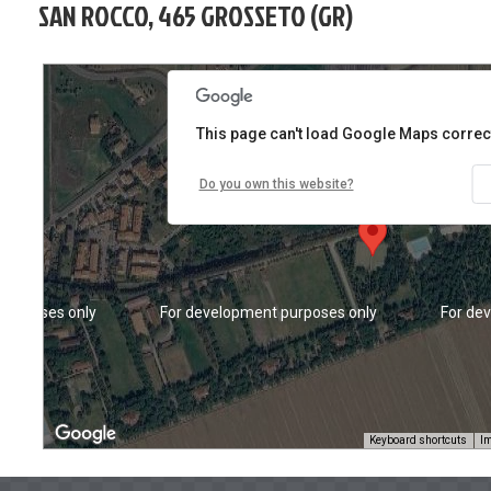
SAN ROCCO, 465 GROSSETO (GR)
purposes only
For development purposes only
For de
This page can't load Google Maps correct
Do you own this website?
purposes only
For development purposes only
For de
Keyboard shortcuts
Im