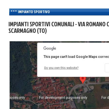
IMPIANTO SPORTIVO
IMPIANTI SPORTIVI COMUNALI - VIA ROMANO 
SCARMAGNO (TO)
nt purposes only
For development purposes only
For 
This page can't load Google Maps correct
Do you own this website?
nt purposes only
For development purposes only
For 