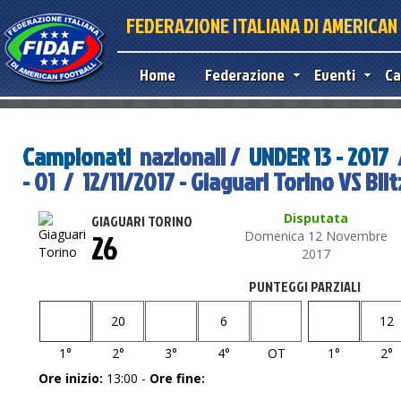
FEDERAZIONE ITALIANA DI AMERICA
Home
Federazione
Eventi
Ca
Campionati
nazionali /
UNDER 13 - 2017
- 01 / 12/11/2017 - Giaguari Torino VS Blit
Disputata
GIAGUARI TORINO
26
Domenica 12 Novembre
2017
PUNTEGGI PARZIALI
20
6
12
1°
2°
3°
4°
OT
1°
2°
Ore inizio:
13:00 -
Ore fine: