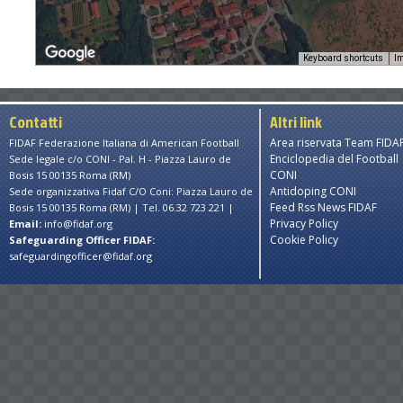
Keyboard shortcuts
Im
Contatti
Altri link
Area riservata Team FIDA
FIDAF Federazione Italiana di American Football
Enciclopedia del Football
Sede legale c/o CONI - Pal. H - Piazza Lauro de
CONI
Bosis 15 00135 Roma (RM)
Antidoping CONI
Sede organizzativa Fidaf C/O Coni: Piazza Lauro de
Feed Rss News FIDAF
Bosis 15 00135 Roma (RM) | Tel. 06.32 723 221 |
Privacy Policy
Email:
info@fidaf.org
Cookie Policy
Safeguarding Officer FIDAF:
safeguardingofficer@fidaf.org