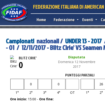
FEDERAZIONE ITALIANA DI AMERICA
Home
Federazione
Eventi
Ca
Campionati
nazionali /
UNDER 13 - 2017
- 01 / 12/11/2017 - Blitz Cirie' VS Seamen
Disputata
BLITZ CIRIE'
0
Domenica 12 Novembre
2017
PUNTEGGI PARZIALI
0
0
26
1°
2°
3°
4°
OT
1°
2°
Ore inizio:
15:00 -
Ore fine: