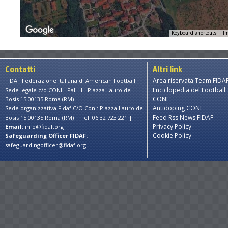
Keyboard shortcuts
Im
Contatti
Altri link
Area riservata Team FIDA
FIDAF Federazione Italiana di American Football
Enciclopedia del Football
Sede legale c/o CONI - Pal. H - Piazza Lauro de
CONI
Bosis 15 00135 Roma (RM)
Antidoping CONI
Sede organizzativa Fidaf C/O Coni: Piazza Lauro de
Feed Rss News FIDAF
Bosis 15 00135 Roma (RM) | Tel. 06.32 723 221 |
Privacy Policy
Email:
info@fidaf.org
Cookie Policy
Safeguarding Officer FIDAF:
safeguardingofficer@fidaf.org