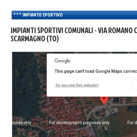
IMPIANTO SPORTIVO
IMPIANTI SPORTIVI COMUNALI - VIA ROMANO 
SCARMAGNO (TO)
nt purposes only
For development purposes only
For 
This page can't load Google Maps correct
Do you own this website?
nt purposes only
For development purposes only
For 