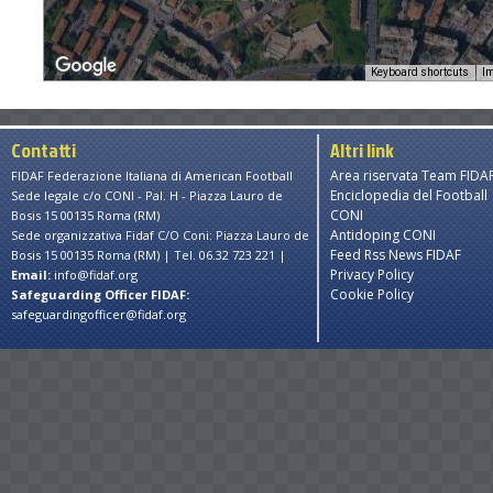
Keyboard shortcuts
Im
Contatti
Altri link
s only
For development purposes only
For developmen
Area riservata Team FIDA
FIDAF Federazione Italiana di American Football
Enciclopedia del Football
Sede legale c/o CONI - Pal. H - Piazza Lauro de
CONI
Bosis 15 00135 Roma (RM)
Antidoping CONI
Sede organizzativa Fidaf C/O Coni: Piazza Lauro de
Feed Rss News FIDAF
Bosis 15 00135 Roma (RM) | Tel. 06.32 723 221 |
Privacy Policy
Email:
info@fidaf.org
Cookie Policy
Safeguarding Officer FIDAF:
safeguardingofficer@fidaf.org