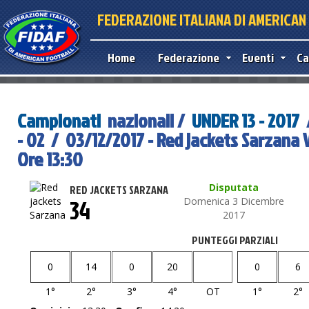
FEDERAZIONE ITALIANA DI AMERICA
Home
Federazione
Eventi
Ca
Campionati
nazionali /
UNDER 13 - 2017
- 02 / 03/12/2017 - Red jackets Sarzana 
Ore 13:30
Disputata
RED JACKETS SARZANA
34
Domenica 3 Dicembre
2017
PUNTEGGI PARZIALI
0
14
0
20
0
6
1°
2°
3°
4°
OT
1°
2°