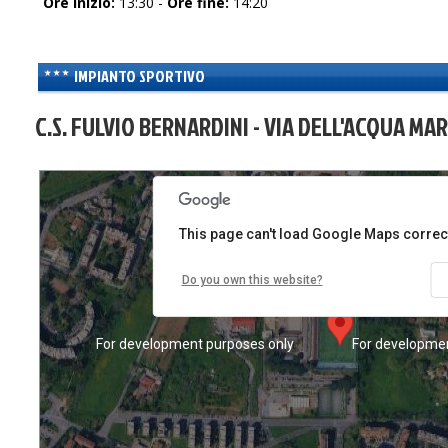
Ore inizio:
13:30 -
Ore fine:
14:20
IMPIANTO SPORTIVO
s only
For development purposes only
For developmen
C.S. FULVIO BERNARDINI - VIA DELL'ACQUA MA
This page can't load Google Maps correct
Do you own this website?
s only
For development purposes only
For developmen