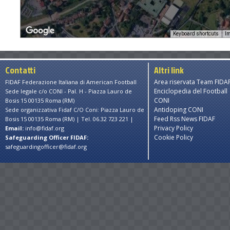
Keyboard shortcuts
Im
Contatti
Altri link
Area riservata Team FIDA
FIDAF Federazione Italiana di American Football
Enciclopedia del Football
Sede legale c/o CONI - Pal. H - Piazza Lauro de
s only
For development purposes only
For developmen
CONI
Bosis 15 00135 Roma (RM)
Antidoping CONI
Sede organizzativa Fidaf C/O Coni: Piazza Lauro de
Feed Rss News FIDAF
Bosis 15 00135 Roma (RM) | Tel. 06.32 723 221 |
Privacy Policy
Email:
info@fidaf.org
Cookie Policy
Safeguarding Officer FIDAF:
safeguardingofficer@fidaf.org