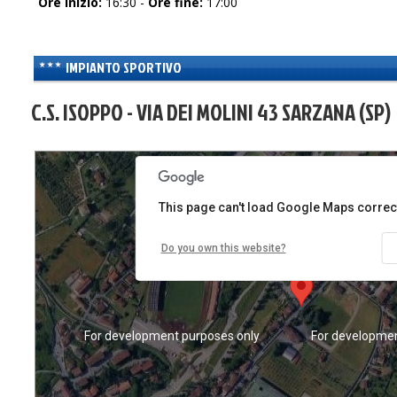
Ore inizio:
16:30 -
Ore fine:
17:00
IMPIANTO SPORTIVO
C.S. ISOPPO - VIA DEI MOLINI 43 SARZANA (SP)
s only
For development purposes only
For developmen
This page can't load Google Maps correct
Do you own this website?
s only
For development purposes only
For developmen