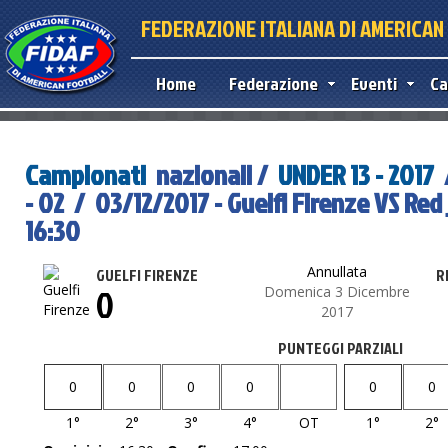
FEDERAZIONE ITALIANA DI AMERICA
Home
Federazione
Eventi
Ca
Campionati
nazionali /
UNDER 13 - 2017
- 02 / 03/12/2017 - Guelfi Firenze VS Red
16:30
Annullata
GUELFI FIRENZE
R
0
Domenica 3 Dicembre
2017
PUNTEGGI PARZIALI
0
0
0
0
0
0
1°
2°
3°
4°
OT
1°
2°