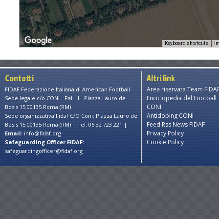
Keyboard shortcuts
Im
Contatti
Altri link
Area riservata Team FIDA
FIDAF Federazione Italiana di American Football
Enciclopedia del Football
Sede legale c/o CONI - Pal. H - Piazza Lauro de
CONI
Bosis 15 00135 Roma (RM)
Antidoping CONI
Sede organizzativa Fidaf C/O Coni: Piazza Lauro de
Feed Rss News FIDAF
Bosis 15 00135 Roma (RM) | Tel. 06.32 723 221 |
Privacy Policy
Email:
info@fidaf.org
Cookie Policy
Safeguarding Officer FIDAF:
safeguardingofficer@fidaf.org