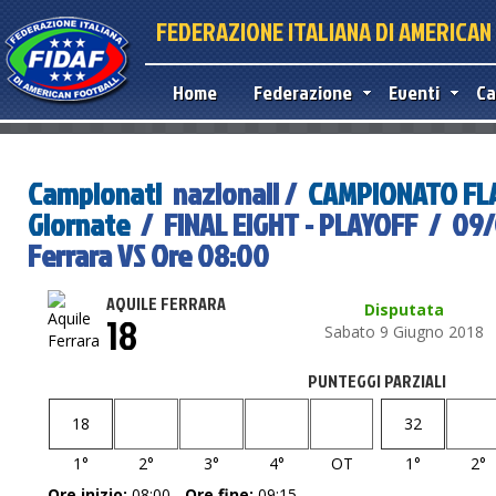
FEDERAZIONE ITALIANA DI AMERICA
Home
Federazione
Eventi
Ca
Campionati
nazionali /
CAMPIONATO FLA
Giornate
/ FINAL EIGHT - PLAYOFF / 09/
Ferrara VS Ore 08:00
AQUILE FERRARA
Disputata
18
Sabato 9 Giugno 2018
PUNTEGGI PARZIALI
18
32
1°
2°
3°
4°
OT
1°
2°
Ore inizio:
08:00 -
Ore fine:
09:15