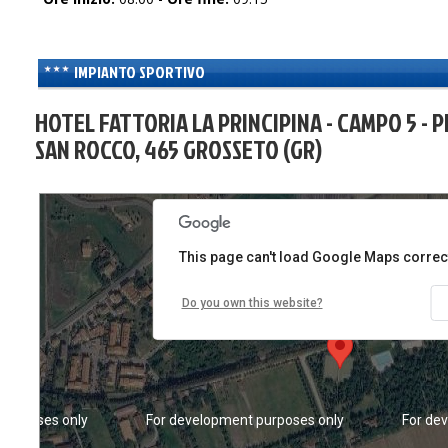
IMPIANTO SPORTIVO
HOTEL FATTORIA LA PRINCIPINA - CAMPO 5 - P
SAN ROCCO, 465 GROSSETO (GR)
purposes only
For development purposes only
For de
This page can't load Google Maps correct
Do you own this website?
purposes only
For development purposes only
For de