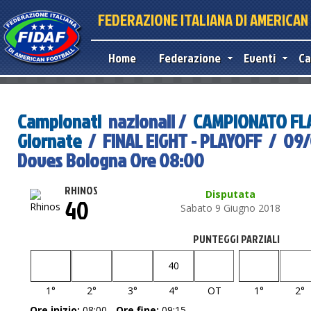
FEDERAZIONE ITALIANA DI AMERICA
Home
Federazione
Eventi
Ca
Campionati
nazionali /
CAMPIONATO FLA
Giornate
/ FINAL EIGHT - PLAYOFF / 09/
Doves Bologna Ore 08:00
RHINOS
Disputata
40
Sabato 9 Giugno 2018
PUNTEGGI PARZIALI
40
1°
2°
3°
4°
OT
1°
2°
Ore inizio:
08:00 -
Ore fine:
09:15