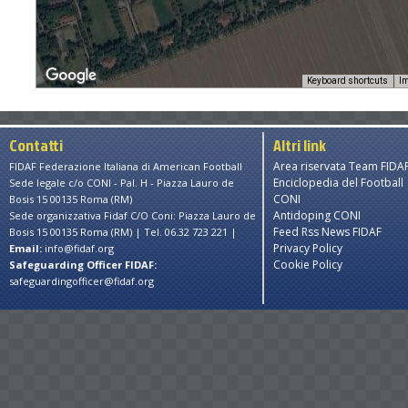
Keyboard shortcuts
Im
Contatti
Altri link
Area riservata Team FIDA
FIDAF Federazione Italiana di American Football
Enciclopedia del Football
Sede legale c/o CONI - Pal. H - Piazza Lauro de
CONI
Bosis 15 00135 Roma (RM)
Antidoping CONI
Sede organizzativa Fidaf C/O Coni: Piazza Lauro de
Feed Rss News FIDAF
Bosis 15 00135 Roma (RM) | Tel. 06.32 723 221 |
Privacy Policy
Email:
info@fidaf.org
Cookie Policy
Safeguarding Officer FIDAF:
safeguardingofficer@fidaf.org