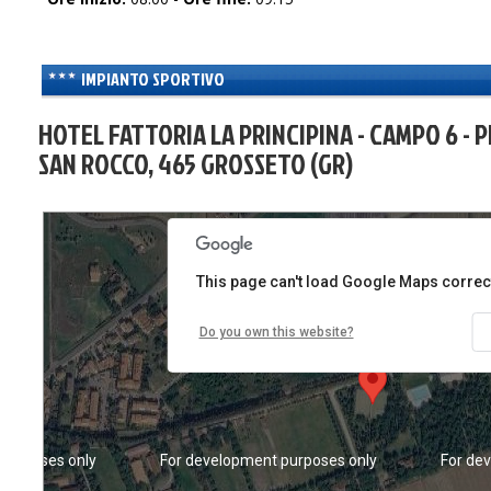
IMPIANTO SPORTIVO
HOTEL FATTORIA LA PRINCIPINA - CAMPO 6 - P
SAN ROCCO, 465 GROSSETO (GR)
purposes only
For development purposes only
For de
This page can't load Google Maps correct
Do you own this website?
purposes only
For development purposes only
For de