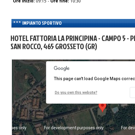
Ore inizio:
09:15 -
Ore fine:
10:30
IMPIANTO SPORTIVO
HOTEL FATTORIA LA PRINCIPINA - CAMPO 5 - P
SAN ROCCO, 465 GROSSETO (GR)
purposes only
For development purposes only
For de
This page can't load Google Maps correct
Do you own this website?
purposes only
For development purposes only
For de