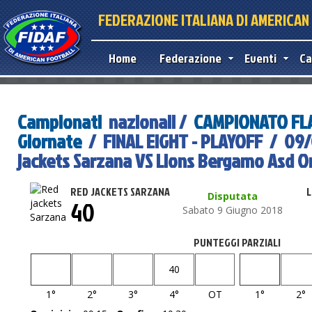
FEDERAZIONE ITALIANA DI AMERICA
Home
Federazione
Eventi
Ca
Campionati
nazionali /
CAMPIONATO FLA
Giornate
/ FINAL EIGHT - PLAYOFF / 09/
jackets Sarzana VS Lions Bergamo Asd O
RED JACKETS SARZANA
L
Disputata
40
Sabato 9 Giugno 2018
PUNTEGGI PARZIALI
40
1°
2°
3°
4°
OT
1°
2°