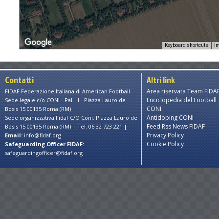
Keyboard shortcuts
Im
Contatti
Altri link
Area riservata Team FIDA
FIDAF Federazione Italiana di American Football
Enciclopedia del Football
Sede legale c/o CONI - Pal. H - Piazza Lauro de
CONI
Bosis 15 00135 Roma (RM)
Antidoping CONI
Sede organizzativa Fidaf C/O Coni: Piazza Lauro de
Feed Rss News FIDAF
Bosis 15 00135 Roma (RM) | Tel. 06.32 723 221 |
Privacy Policy
Email:
info@fidaf.org
Cookie Policy
Safeguarding Officer FIDAF:
safeguardingofficer@fidaf.org