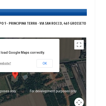
PO 5 - PRINCIPINA TERRA - VIA SAN ROCCO, 465 GROSSETO
poses only
For development purposes only
For devel
t load Google Maps correctly.
OK
website?
poses only
For development purposes only
For devel