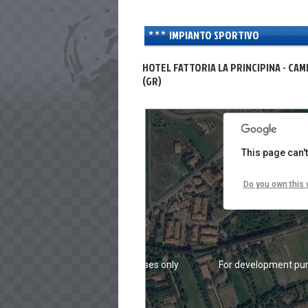
IMPIANTO SPORTIVO
HOTEL FATTORIA LA PRINCIPINA - CAM
(GR)
For development purposes only
For development pur
This page can'
Do you own this 
For development purposes only
For development pur