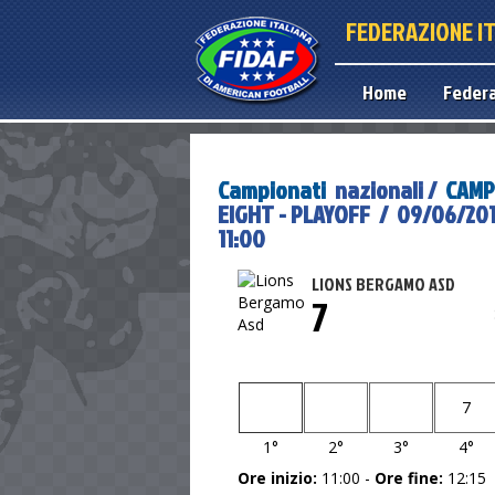
FEDERAZIONE I
Home
Feder
Campionati
nazionali /
CAMP
EIGHT - PLAYOFF / 09/06/2018
11:00
LIONS BERGAMO ASD
7
7
1°
2°
3°
4°
Ore inizio:
11:00 -
Ore fine:
12:15