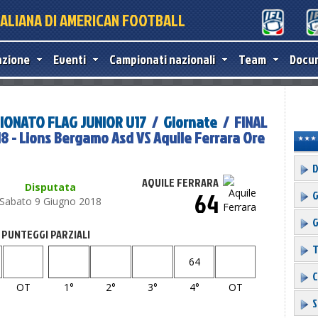
TALIANA DI AMERICAN FOOTBALL
azione
Eventi
Campionati nazionali
Team
Docu
IONATO FLAG JUNIOR U17
/
Giornate
/ FINAL
 - Lions Bergamo Asd VS Aquile Ferrara Ore
D
AQUILE FERRARA
Disputata
64
G
Sabato 9 Giugno 2018
G
PUNTEGGI PARZIALI
T
64
C
OT
1°
2°
3°
4°
OT
S