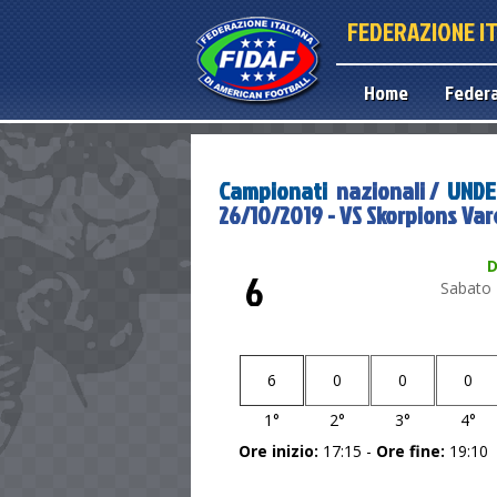
FEDERAZIONE I
Home
Feder
Campionati
nazionali /
UNDER
26/10/2019 - VS Skorpions Var
D
6
Sabato 
6
0
0
0
1°
2°
3°
4°
Ore inizio:
17:15 -
Ore fine:
19:10