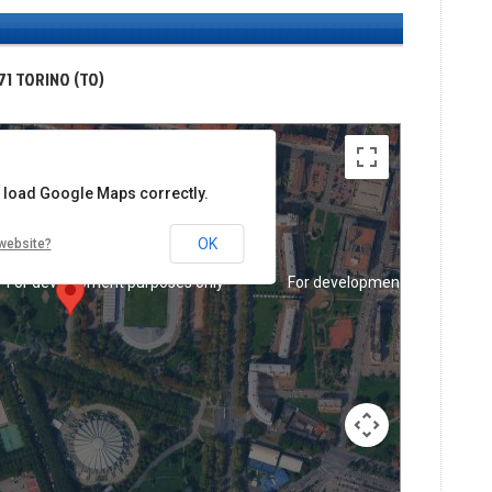
For development purposes only
For development purposes on
71 TORINO (TO)
t load Google Maps correctly.
OK
website?
For development purposes only
For development purposes on