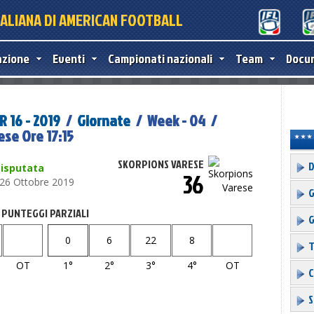
TALIANA DI AMERICAN FOOTBALL
azione
Eventi
Campionati nazionali
Team
Docu
 16 - 2019
/
Giornate
/ Week - 04 /
ese Ore 17:15
SKORPIONS VARESE
D
isputata
36
26 Ottobre 2019
G
PUNTEGGI PARZIALI
G
0
6
22
8
T
OT
1°
2°
3°
4°
OT
C
S