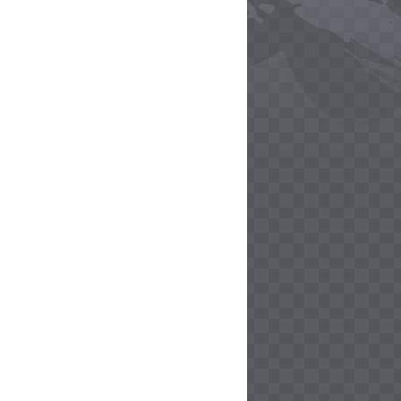
ly
ly