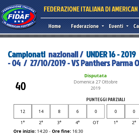
FEDERAZIONE ITALIANA DI AMERICA
Home
Federazione
Eventi
Ca
Campionati
nazionali /
UNDER 16 - 2019
- 04 / 27/10/2019 - VS Panthers Parma O
Disputata
40
Domenica 27 Ottobre
2019
PUNTEGGI PARZIALI
12
14
8
6
0
0
0
1°
2°
3°
4°
OT
1°
2°
Ore inizio:
14:20 -
Ore fine:
16:30