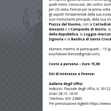
quelli meno conosciuti, del centro stor
per chi visita Firenze per la prima volt
gli aspetti fondamentali della sua evol
suoi monumenti principali, della sua st
Piazza del Duomo,
con la
Cattedrale
Giovanni
e il
Campanile di Giotto
, l
della Repubblica
, la
Loggia-mercato 
Signoria
e la
Basilica di Santa Croce
Numero minimo di partecipanti – 15 (
touchdown.firenze@gmail.com)
Costo a persona – Euro 15,00
Siti di interesse a Firenze:
Galleria degli Uffizi
Indirizzo: Piazzale degli Uffizi, 6, 50122
Orari: 08:15–18:50
Telefono: 055 23885
Per prenotazione biglietti https://www.uff