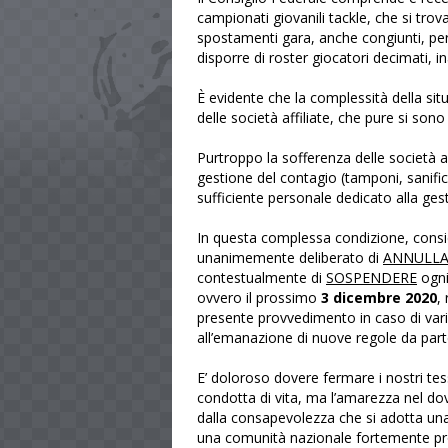
campionati giovanili tackle, che si tr
spostamenti gara, anche congiunti, pe
disporre di roster giocatori decimati, in
È evidente che la complessità della situ
delle società affiliate, che pure si son
Purtroppo la sofferenza delle società 
gestione del contagio (tamponi, sanific
sufficiente personale dedicato alla ges
In questa complessa condizione, consid
unanimemente deliberato di
ANNULLA
contestualmente di
SOSPENDERE
ogni
ovvero il prossimo
3 dicembre 2020
,
presente provvedimento in caso di varia
all’emanazione di nuove regole da parte
E’ doloroso dovere fermare i nostri te
condotta di vita, ma l’amarezza nel do
dalla consapevolezza che si adotta una 
una comunità nazionale fortemente pr