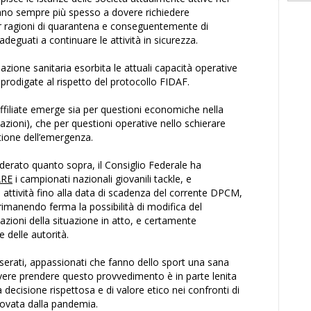
ovano sempre più spesso a dovere richiedere
r ragioni di quarantena e conseguentemente di
adeguati a continuare le attività in sicurezza.
azione sanitaria esorbita le attuali capacità operative
o prodigate al rispetto del protocollo FIDAF.
affiliate emerge sia per questioni economiche nella
azioni), che per questioni operative nello schierare
tione dell’emergenza.
erato quanto sopra, il Consiglio Federale ha
RE
i campionati nazionali giovanili tackle, e
 attività fino alla data di scadenza del corrente DPCM,
 rimanendo ferma la possibilità di modifica del
zioni della situazione in atto, e certamente
 delle autorità.
sserati, appassionati che fanno dello sport una sana
vere prendere questo provvedimento è in parte lenita
decisione rispettosa e di valore etico nei confronti di
ovata dalla pandemia.