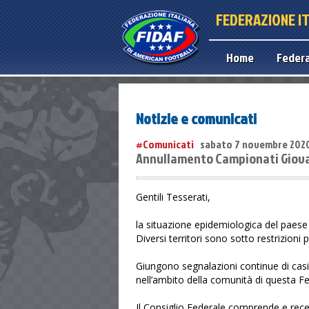
FEDERAZIONE I
Home
Feder
Notizie e comunicati
#Comunicati
sabato 7 novembre 202
Annullamento Campionati Giovan
Gentili Tesserati,
la situazione epidemiologica del paese 
Diversi territori sono sotto restrizion
Giungono segnalazioni continue di casi
nell’ambito della comunità di questa F
Il Consiglio Federale comprende e recep