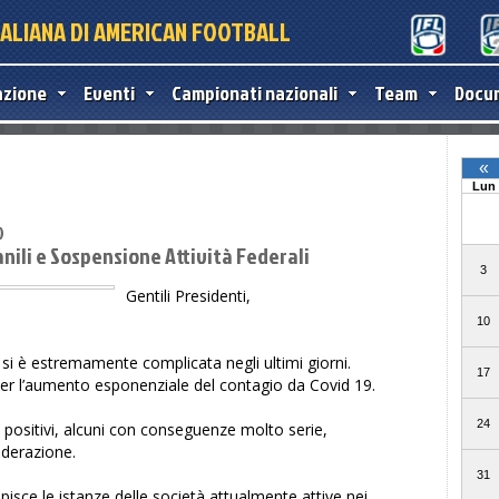
TALIANA DI AMERICAN FOOTBALL
azione
Eventi
Campionati nazionali
Team
Docu
0
ili e Sospensione Attività Federali
Gentili Presidenti,
si è estremamente complicata negli ultimi giorni.
i per l’aumento esponenziale del contagio da Covid 19.
 positivi, alcuni con conseguenze molto serie,
ederazione.
isce le istanze delle società attualmente attive nei