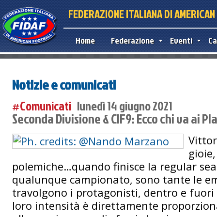
FEDERAZIONE ITALIANA DI AMERICA
Home
Federazione
Eventi
Ca
Notizie e comunicati
#Comunicati
lunedì 14 giugno 2021
Seconda Divisione & CIF9: Ecco chi va ai Pl
Vittor
gioie,
polemiche…quando finisce la regular sea
qualunque campionato, sono tante le em
travolgono i protagonisti, dentro e fuori
loro intensità è direttamente proporzion