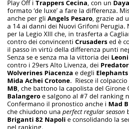
Play Off i
Trappers Cecina
, con un
Daya
formato ‘de luxe’ a fare la differenza. M
anche per gli
Angels Pesaro
, grazie ad 
a 14 ai danni dei Nuovi Grifoni Perugia. 
per la Legio XIII che, in trasferta a Caglia
contro dei convincenti
Crusaders
ed è c
il passo in virtù della differenza punti neg
Senza se e senza ma la vittoria dei
Leoni
contro i 29ers Alto Livenza, dei
Predator
Wolverines Piacenza
e degli
Elephants
Mida Achei Crotone
. Riesce il colpaccio
MB
, che battono la capolista del Girone 
Balangero
e salgono al #7 del ranking n
Confermano il pronostico anche i
Mad Bu
che chiudono una
perfect regular season
b
Briganti 82 Napoli
e consolidando la s
nel ranking.