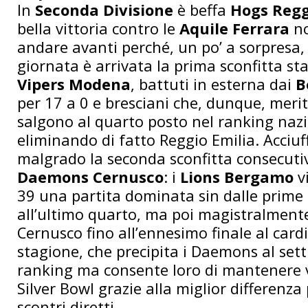
In
Seconda Divisione
è beffa
Hogs Regg
bella vittoria contro le
Aquile Ferrara
no
andare avanti perché, un po’ a sorpresa, 
giornata è arrivata la prima sconfitta st
Vipers Modena
, battuti in esterna dai
B
per 17 a 0 e bresciani che, dunque, mer
salgono al quarto posto nel ranking nazi
eliminando di fatto Reggio Emilia. Acciuff
malgrado la seconda sconfitta consecutiv
Daemons Cernusco
: i
Lions Bergamo
v
39 una partita dominata sin dalle prime 
all’ultimo quarto, ma poi magistralment
Cernusco fino all’ennesimo finale al card
stagione, che precipita i Daemons al set
ranking ma consente loro di mantenere v
Silver Bowl grazie alla miglior differenza
scontri diretti.