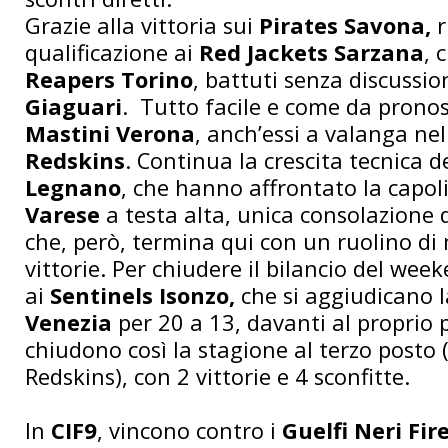
Grazie alla vittoria sui
Pirates Savona,
r
qualificazione ai
Red Jackets Sarzana
, 
Reapers Torino
, battuti senza discussio
Giaguari
. Tutto facile e come da pronos
Mastini Verona
, anch’essi a valanga nel
Redskins
. Continua la crescita tecnica d
Legnano
, che hanno affrontato la capol
Varese
a testa alta, unica consolazione 
che, però, termina qui con un ruolino di 
vittorie. Per chiudere il bilancio del we
ai
Sentinels Isonzo,
che si aggiudicano l
Venezia
per 20 a 13, davanti al proprio 
chiudono così la stagione al terzo posto 
Redskins), con 2 vittorie e 4 sconfitte.
In
CIF9
, vincono contro i
Guelfi Neri Fir