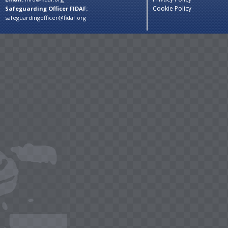
Cookie Policy
Safeguarding Officer FIDAF:
safeguardingofficer@fidaf.org