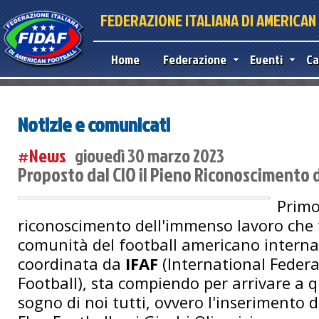
FEDERAZIONE ITALIANA DI AMERICA
Home
Federazione
Eventi
Ca
Notizie e comunicati
#News
giovedì 30 marzo 2023
Proposto dal CIO il Pieno Riconoscimento d
Primo
riconoscimento dell'immenso lavoro che 
comunità del football americano interna
coordinata da
IFAF
(International Feder
Football), sta compiendo per arrivare a qu
sogno di noi tutti, ovvero l'inserimento de