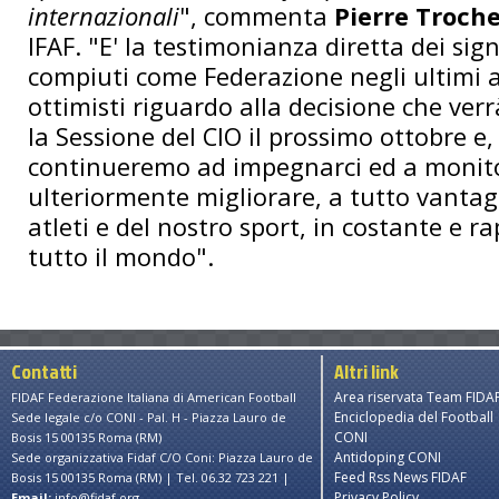
internazionali
", commenta
Pierre Troch
IFAF. "E' la testimonianza diretta dei sign
compiuti come Federazione negli ultimi 
ottimisti riguardo alla decisione che ver
la Sessione del CIO il prossimo ottobre e
continueremo ad impegnarci ed a monit
ulteriormente migliorare, a tutto vantag
atleti e del nostro sport, in costante e ra
tutto il mondo".
Contatti
Altri link
Area riservata Team FIDA
FIDAF Federazione Italiana di American Football
Enciclopedia del Football
Sede legale c/o CONI - Pal. H - Piazza Lauro de
CONI
Bosis 15 00135 Roma (RM)
Antidoping CONI
Sede organizzativa Fidaf C/O Coni: Piazza Lauro de
Feed Rss News FIDAF
Bosis 15 00135 Roma (RM) | Tel. 06.32 723 221 |
Privacy Policy
Email:
info@fidaf.org