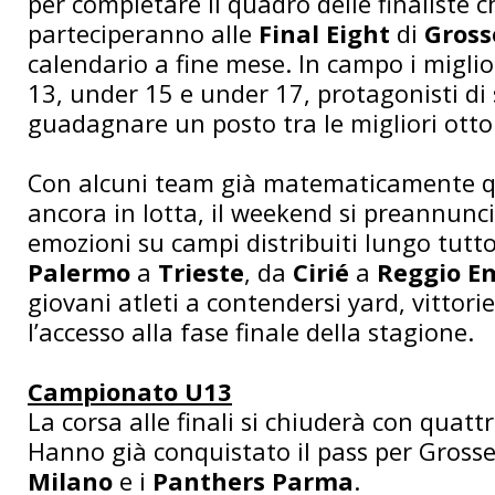
per completare il quadro delle finaliste c
parteciperanno alle
Final Eight
di
Gross
calendario a fine mese. In campo i miglio
13, under 15 e under 17, protagonisti di s
guadagnare un posto tra le migliori otto 
Con alcuni team già matematicamente qual
ancora in lotta, il weekend si preannunci
emozioni su campi distribuiti lungo tutto 
Palermo
a
Trieste
, da
Cirié
a
Reggio Em
giovani atleti a contendersi yard, vittorie
l’accesso alla fase finale della stagione.
Campionato U13
La corsa alle finali si chiuderà con quattr
Hanno già conquistato il pass per Grosse
Milano
e i
Panthers Parma
.