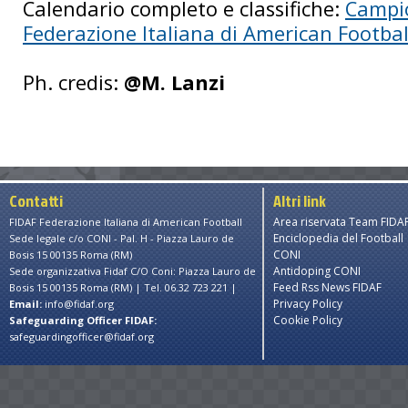
Calendario completo e classifiche:
Campio
Federazione Italiana di American Footbal
Ph. credis:
@M. Lanzi
Contatti
Altri link
Area riservata Team FIDA
FIDAF Federazione Italiana di American Football
Enciclopedia del Football
Sede legale c/o CONI - Pal. H - Piazza Lauro de
CONI
Bosis 15 00135 Roma (RM)
Antidoping CONI
Sede organizzativa Fidaf C/O Coni: Piazza Lauro de
Feed Rss News FIDAF
Bosis 15 00135 Roma (RM) | Tel. 06.32 723 221 |
Privacy Policy
Email:
info@fidaf.org
Cookie Policy
Safeguarding Officer FIDAF:
safeguardingofficer@fidaf.org