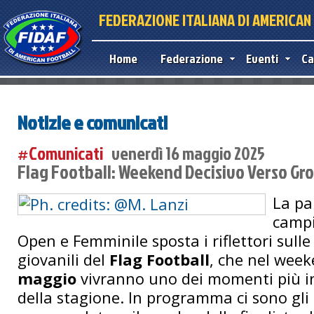
FEDERAZIONE ITALIANA DI AMERICA
Home
Federazione
Eventi
Ca
Notizie e comunicati
#Comunicati
venerdì 16 maggio 2025
Flag Football: Weekend Decisivo Verso Gr
La pa
campi
Open e Femminile sposta i riflettori sulle
giovanili del
Flag Football
, che nel wee
maggio
vivranno uno dei momenti più int
della stagione. In programma ci sono gli 