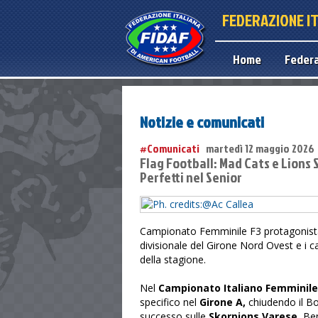
FEDERAZIONE I
Home
Feder
Notizie e comunicati
#Comunicati
martedì 12 maggio 2026
Flag Football: Mad Cats e Lions
Perfetti nel Senior
Campionato Femminile F3 protagonista 
divisionale del Girone Nord Ovest e i ca
della stagione.
Nel
Campionato Italiano Femminile
specifico nel
Girone A,
chiudendo il Bow
successo sulle
Skorpions Varese.
Ben