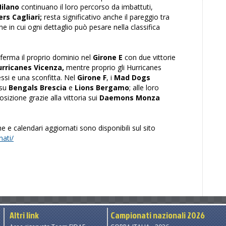
ilano
continuano il loro percorso da imbattuti,
rs Cagliari;
resta significativo anche il pareggio tra
one in cui ogni dettaglio può pesare nella classifica
erma il proprio dominio nel
Girone E
con due vittorie
rricanes Vicenza,
mentre proprio gli Hurricanes
ssi e una sconfitta. Nel
Girone F
, i
Mad Dogs
 su
Bengals Brescia
e
Lions Bergamo
; alle loro
sizione grazie alla vittoria sui
Daemons Monza
he e calendari aggiornati sono disponibili sul sito
nati/
Altri link
Campionati nazionali 2026