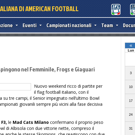
TALIANA DI AMERICAN FOOTBALL
azione
Eventi
Campionati nazionali
Team
Docu
 Spingono nel Femminile, Frogs e Giaguari
Nuovo weekend ricco di partite per
il flag football italiano, con il
su tre campi, il Senior impegnato nell’ultimo Bowl
mpionati giovanili sempre più vicini alla fase decisiva
 F3,
le
Mad Cats Milano
confermano il proprio peso
l di Albisola con due vittorie nette, compreso il
e anche le stesse Skorpions, che reagiscono con due