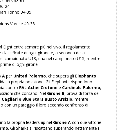
 65ers 38-61
26-24
ari Torino 34-35
ions Varese 40-33
al Eight entra sempre più nel vivo. Il regolamento
e classificate di ogni girone e, a seconda della
re nel campionato U13, una nel campionato U15, mentre
prime di ogni girone.
e A
per
United Palermo
, che supera gli
Elephants
ida la propria posizione. Gli Elephants rispondono
nia contro
RVL Achei Crotone
e
Cardinals Palermo
,
osizioni che contano. Nel
Girone B
, prova di forza dei
 Cagliari
e
Blue Stars Busto Arsizio
, mentre
no con un pareggio il loro secondo confronto di
ano la propria leadership nel
Girone A
con due vittorie
ermo
. Gli Sharks si riscattano superando nettamente i