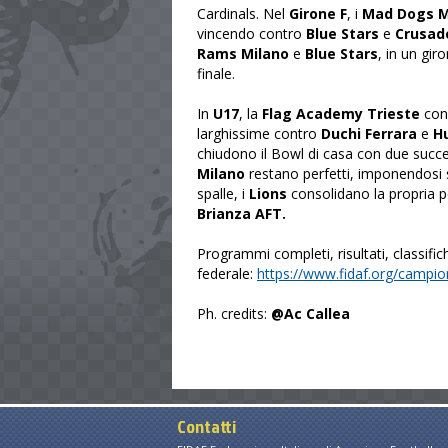
Cardinals. Nel
Girone F
, i
Mad Dogs M
vincendo contro
Blue Stars
e
Crusade
Rams Milano
e
Blue Stars
, in un gir
finale.
In
U17
, la
Flag Academy Trieste
conf
larghissime contro
Duchi Ferrara
e
Hu
chiudono il Bowl di casa con due succe
Milano
restano perfetti, imponendosi
spalle, i
Lions
consolidano la propria po
Brianza AFT.
Programmi completi, risultati, classific
federale:
https://www.fidaf.org/campio
Ph. credits:
@Ac Callea
Contatti