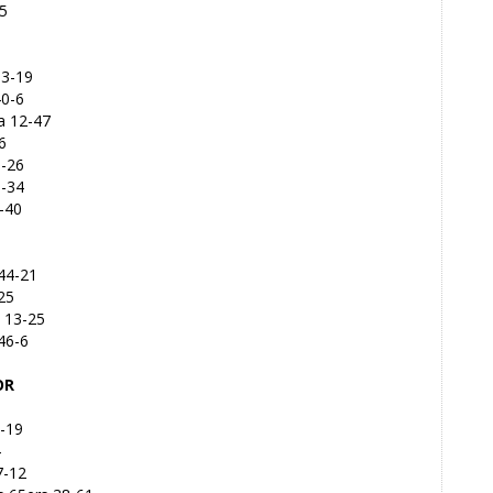
25
33-19
40-6
a 12-47
6
0-26
6-34
-40
 44-21
25
a 13-25
46-6
OR
2-19
4
7-12