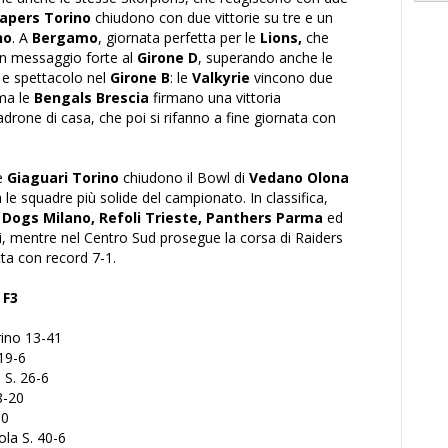
apers Torino
chiudono con due vittorie su tre e un
no
. A
Bergamo
, giornata perfetta per le
Lions,
che
un messaggio forte al
Girone D
, superando anche le
o e spettacolo nel
Girone B
: le
Valkyrie
vincono due
a le
Bengals Brescia
firmano una vittoria
drone di casa, che poi si rifanno a fine giornata con
e
Giaguari Torino
chiudono il Bowl di
Vedano Olona
e squadre più solide del campionato. In classifica,
Dogs Milano, Refoli Trieste, Panthers Parma
ed
oni, mentre nel Centro Sud prosegue la corsa di Raiders
ta con record 7-1.
 F3
rino 13-41
19-6
 S. 26-6
8-20
-0
ola S. 40-6