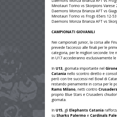
Daemons Monza Brianza AFT vs Frogs
Minotauri Torino vs Skorpions Varese 
Daemons Monza Brianza AFT vs Giagu
Minotauri Torino vs Frogs 65ers 12-53
Daemons Monza Brianza AFT vs Skorp
CAMPIONATI GIOVANILI
Nei campionati junior, la corsa alle Fin
prevede l’accesso alle finali per le prim
categoria, per le migliori seconde: t
in U17 accederanno esclusivamente le 
In
U13
, giornata importante nel
Giron
Catania
nello scontro diretto e consol
però con tre successi nel Bowl di Cata
restando pienamente in corsa per le p
Rams Milano
, netti contro
Crusaders
proprio Blue Stars e Crusaders chiudo
giornata.
In
U15
, gli
Elephants Catania
rafforz
su
Sharks Palermo
e
Cardinals Pal