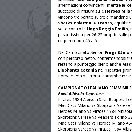
affermazioni convincenti, mentre le
Re
successo di misura sulle
Heroes Mila
vincono tre partite su tre e mandano 
Sharks Palermo
. A
Trento,
equilibri
volte contro le
Hogs Reggio Emilia,
m
pesantissima per 26-25 proprio sulle pa
un perentorio 46 a 6.
Nel Campionato Senior,
Frogs 65ers
con percorso netto, confermandosi tra l
restano a punteggio pieno anche
Mad 
Elephants Catania
nei rispettivi gir
Roma e Ronin Ortona, entrambe in vet
CAMPIONATO ITALIANO FEMMINILE
Bowl Albisola Superiore
Pirates 1984 Albisola S. vs Reapers To
Mad Cats Milano vs Skorpions Varese 
Heroes Milano vs Pirates 1984 Albisola
Skorpions Varese vs Reapers Torino 3
Mad Cats Milano vs Heroes Milano 46
Skorpions Varese vs Pirates 1984 Albis