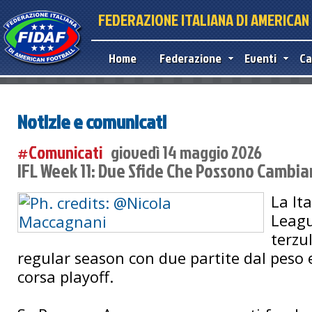
FEDERAZIONE ITALIANA DI AMERICA
Home
Federazione
Eventi
Ca
Notizie e comunicati
#Comunicati
giovedì 14 maggio 2026
IFL Week 11: Due Sfide Che Possono Cambiar
La It
Leagu
terzu
regular season con due partite dal peso
corsa playoff.