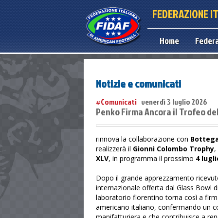
FEDERAZIONE I
Home
Feder
Notizie e comunicati
#Comunicati
venerdì 3 luglio 2026
Penko Firma Ancora il Trofeo del
rinnova la collaborazione con
Bottega
realizzerà il
Gionni Colombo Trophy
,
XLV
, in programma il prossimo
4 lugl
Dopo il grande apprezzamento ricevuto 
internazionale offerta dal Glass Bowl di
laboratorio fiorentino torna così a fir
americano italiano, confermando un co
manifatturiera e che contribuisce a ren