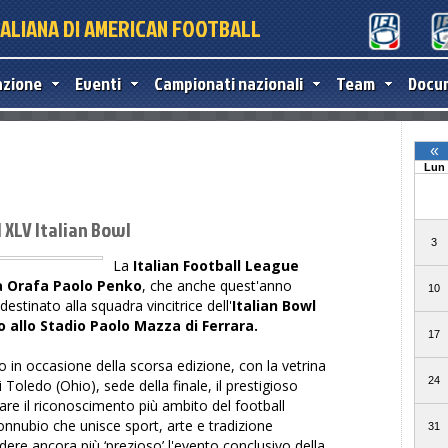
TALIANA DI AMERICAN FOOTBALL
azione
Eventi
Campionati nazionali
Team
Docu
 XLV Italian Bowl
La
Italian Football League
 Orafa Paolo Penko
, che anche quest'anno
 destinato alla squadra vincitrice dell'
Italian Bowl
io allo Stadio Paolo Mazza di Ferrara.
in occasione della scorsa edizione, con la vetrina
 Toledo (Ohio), sede della finale, il prestigioso
mare il riconoscimento più ambito del football
nnubio che unisce sport, arte e tradizione
dere ancora più ‘prezioso’ l'evento conclusivo della