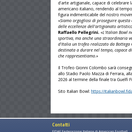
d'arte artigianale, capace di celebrare l
americano italiano, rendendo al temp
figura indimenticabile del nostro movi
«
Siamo orgogliosi di proseguire questa
delle eccellenze dell'artigianato artistic
Raffaello Pellegrini.
«
L'Italian Bowl 
sportiva, ma anche una straordinaria v
d'Italia un trofeo realizzato da Bottega
destinata a durare nel tempo, capace di
che rappresentiamo
.»
Il Trofeo Gionni Colombo sarà consegna
allo Stadio Paolo Mazza di Ferrara, alla
2026 al termine della finale tra Guelfi
Sito Italian Bowl:
https://italianbowl.fid
Contatti
FIDAF Federazione Italiana di American Football