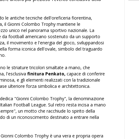
le antiche tecniche dell'oreficeria fiorentina,
a, il Gionni Colombo Trophy mantiene le
pezzo unico nel panorama sportivo nazionale. La
ne da football americano sostenuto da un supporto
za, il movimento e l'energia del gioco, sviluppandosi
ella forma iconica dell'ovale, simbolo del traguardo
ano.
no le striature tricolori smaltate a mano, che
na, l'esclusiva
finitura Penkato,
capace di conferire
minosa, e gli elementi realizzati con la tradizionale
se ulteriore forza simbolica e architettonica.
la dedica "Gionni Colombo Trophy", la denominazione
a Italian Football League. Sul retro resta incisa a mano
r sempre", un motto che racchiude lo spirito della
ndo di un riconoscimento destinato a entrare nella
il Gionni Colombo Trophy è una vera e propria opera