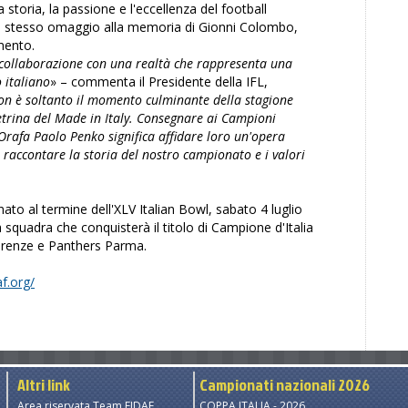
a storia, la passione e l'eccellenza del football
o stesso omaggio alla memoria di Gionni Colombo,
mento.
 collaborazione con una realtà che rappresenta una
o italiano
» – commenta il Presidente della IFL,
non è soltanto il momento culminante della stagione
etrina del Made in Italy. Consegnare ai Campioni
 Orafa Paolo Penko significa affidare loro un'opera
 raccontare la storia del nostro campionato e i valori
to al termine dell'XLV Italian Bowl, sabato 4 luglio
 squadra che conquisterà il titolo di Campione d'Italia
 Firenze e Panthers Parma.
af.org/
Altri link
Campionati nazionali 2026
Area riservata Team FIDAF
COPPA ITALIA - 2026