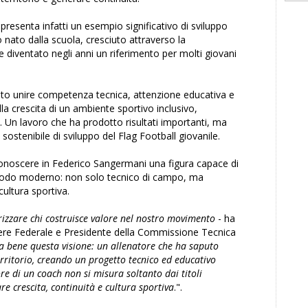
presenta infatti un esempio significativo di sviluppo
o nato dalla scuola, cresciuto attraverso la
e diventato negli anni un riferimento per molti giovani
to unire competenza tecnica, attenzione educativa e
la crescita di un ambiente sportivo inclusivo,
. Un lavoro che ha prodotto risultati importanti, ma
ostenibile di sviluppo del Flag Football giovanile.
onoscere in Federico Sangermani una figura capace di
in modo moderno: non solo tecnico di campo, ma
ultura sportiva.
rizzare chi costruisce valore nel nostro movimento
- ha
iere Federale e Presidente della Commissione Tecnica
 bene questa visione: un allenatore che ha saputo
territorio, creando un progetto tecnico ed educativo
ore di un coach non si misura soltanto dai titoli
re crescita, continuità e cultura sportiva
.".