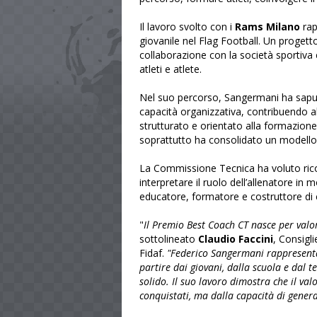
Il lavoro svolto con i
Rams Milano
rap
giovanile nel Flag Football. Un progett
collaborazione con la società sportiva 
atleti e atlete.
Nel suo percorso, Sangermani ha sapu
capacità organizzativa, contribuendo al
strutturato e orientato alla formazione
soprattutto ha consolidato un modello s
La Commissione Tecnica ha voluto ric
interpretare il ruolo dell’allenatore 
educatore, formatore e costruttore di c
"
Il Premio Best Coach CT nasce per valo
sottolineato
Claudio Faccini
, Consigl
Fidaf.
"Federico Sangermani rappresenta
partire dai giovani, dalla scuola e dal 
solido. Il suo lavoro dimostra che il val
conquistati, ma dalla capacità di genera