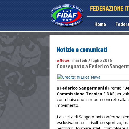
FEDERAZIONE I
Home
Feder
Notizie e comunicati
#News
martedì 7 luglio 2026
Consegnato a Federico Sangerma
a
Federico Sangermani
il Premio
“B
Commissione Tecnica FIDAF
per valo
contribuiscono in modo concreto alla c
movimento.
La scelta di Sangermani conferma pien
esclusivamente il risultato sportivo, m
percorso, formare atleti, coinvolgere il