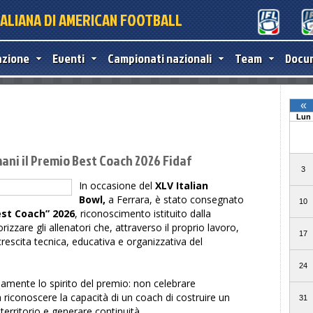
TALIANA DI AMERICAN FOOTBALL
azione
Eventi
Campionati nazionali
Team
Docu
ni il Premio Best Coach 2026 Fidaf
In occasione del
XLV Italian
Bowl,
a Ferrara, è stato consegnato
est Coach” 2026
, riconoscimento istituito dalla
rizzare gli allenatori che, attraverso il proprio lavoro,
rescita tecnica, educativa e organizzativa del
amente lo spirito del premio: non celebrare
a riconoscere la capacità di un coach di costruire un
 territorio e generare continuità.