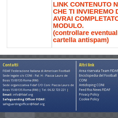
tutto o in parte può
LINK CONTENUTO N
all'impossibilità per
CHE TI INVIEREMO
instaurare il rapport
AVRAI COMPLETAT
esecuzione o svolge
MODULO.
tutti gli adempiment
(controllare eventua
rapporto di tessera
cartella antispam)
per attività di mark
consenso specifico e 
dati saranno trattati 
Contatti
Altri link
marketing, ovvero per
Area riservata Team FIDA
FIDAF Federazione Italiana di American Football
comunicazioni comme
Enciclopedia del Football
Sede legale c/o CONI - Pal. H - Piazza Lauro de
l’utilizzo di sistemi 
CONI
Bosis 15 00135 Roma (RM)
Antidoping CONI
Sede organizzativa Fidaf C/O Coni: Piazza Lauro de
e-mail, SMS, notifich
Feed Rss News FIDAF
Bosis 15 00135 Roma (RM) | Tel. 06.32 723 221 |
tradizionali (es. pos
Privacy Policy
Email:
info@fidaf.org
Cookie Policy
Safeguarding Officer FIDAF:
nonché per l’espleta
safeguardingofficer@fidaf.org
di pubblicità o di sp
eventi, tornei e man