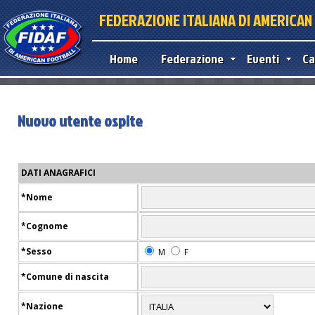
FEDERAZIONE ITALIANA DI AMERICA
Home
Federazione
Eventi
Ca
Nuovo utente ospite
DATI ANAGRAFICI
*Nome
*Cognome
*Sesso
M
F
*Comune di nascita
*Nazione