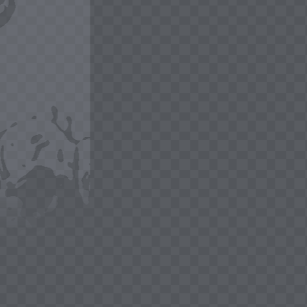
sportive. Il consenso
finalità di marketing
qualsiasi momento s
info@fidaf.it.
per attività di cessio
suo consenso specifi
FIDAF potrà comunica
terzi (società del se
FIDAF) che potranno 
l’invio di proprie co
commerciali tramite l
sistemi automatizzati
notifiche app) e di s
(es, posta cartacea).