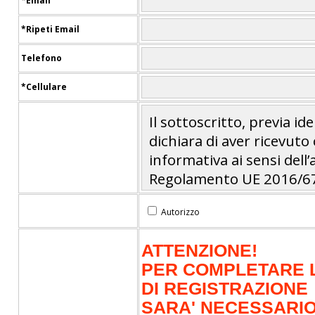
*Email
*Ripeti Email
Telefono
*Cellulare
Il sottoscritto, previa id
dichiara di aver ricevut
informativa ai sensi dell’
Regolamento UE 2016/67
consenso:
Autorizzo
per l’erogazione dei 
tesseramento Il con
ATTENZIONE!
è obbligatorio in bas
PER COMPLETARE 
tesseramento e/o ad 
DI REGISTRAZIONE
pertanto l'eventuale r
SARA' NECESSARIO