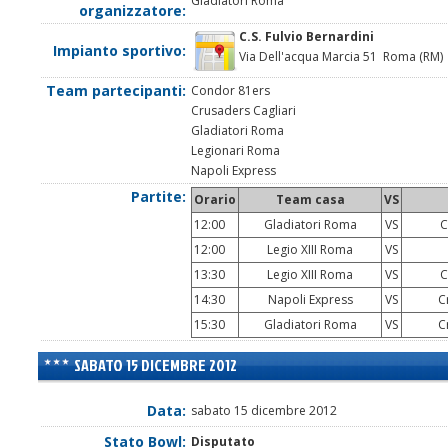
Gladiatori Roma
organizzatore:
C.S. Fulvio Bernardini
Impianto sportivo:
Via Dell'acqua Marcia 51 Roma (RM)
Team partecipanti:
Condor 81ers
Crusaders Cagliari
Gladiatori Roma
Legionari Roma
Napoli Express
Partite:
Orario
Team casa
VS
12:00
Gladiatori Roma
VS
C
12:00
Legio XIII Roma
VS
N
13:30
Legio XIII Roma
VS
C
14:30
Napoli Express
VS
Cr
15:30
Gladiatori Roma
VS
Cr
SABATO 15 DICEMBRE 2012
Data:
sabato 15 dicembre 2012
Stato Bowl:
Disputato