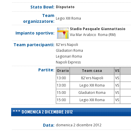
Stato Bowl:
Disputato
Team
Legio XIII Roma
organizzatore:
Stadio Pasquale Giannattasio
Impianto sportivo:
Via Mar Arabico Roma (RM)
Team partecipanti:
82'ers Napoli
Gladiatori Roma
Legionari Roma
Napoli Express
Partite:
Orario
Team casa
VS
13:00
82'ers Napoli
VS
13:00
Legio XIII Roma
VS
15:00
Gladiatori Roma
VS
15:00
Legio XIII Roma
VS
DOMENICA 2 DICEMBRE 2012
Data:
domenica 2 dicembre 2012