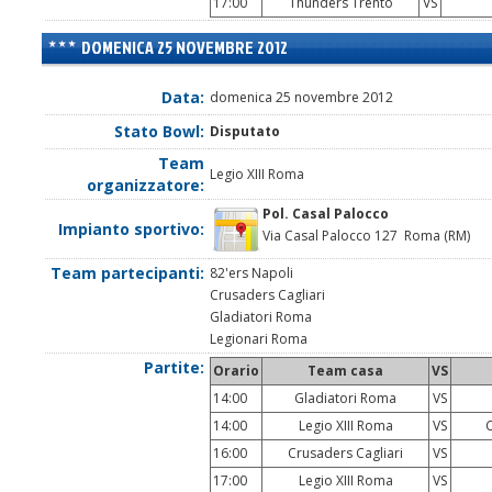
17:00
Thunders Trento
VS
DOMENICA 25 NOVEMBRE 2012
Data:
domenica 25 novembre 2012
Stato Bowl:
Disputato
Team
Legio XIII Roma
organizzatore:
Pol. Casal Palocco
Impianto sportivo:
Via Casal Palocco 127 Roma (RM)
Team partecipanti:
82'ers Napoli
Crusaders Cagliari
Gladiatori Roma
Legionari Roma
Partite:
Orario
Team casa
VS
14:00
Gladiatori Roma
VS
14:00
Legio XIII Roma
VS
C
16:00
Crusaders Cagliari
VS
17:00
Legio XIII Roma
VS