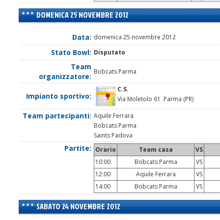
DOMENICA 25 NOVEMBRE 2012
Data:
domenica 25 novembre 2012
Stato Bowl:
Disputato
Team
Bobcats Parma
organizzatore:
C.S.
Impianto sportivo:
Via Moletolo 61 Parma (PR)
Team partecipanti:
Aquile Ferrara
Bobcats Parma
Saints Padova
Partite:
Orario
Team casa
VS
10:00
Bobcats Parma
VS
12:00
Aquile Ferrara
VS
14:00
Bobcats Parma
VS
SABATO 24 NOVEMBRE 2012