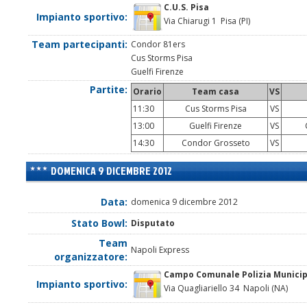
C.U.S. Pisa
Impianto sportivo:
Via Chiarugi 1 Pisa (PI)
Team partecipanti:
Condor 81ers
Cus Storms Pisa
Guelfi Firenze
Partite:
Orario
Team casa
VS
11:30
Cus Storms Pisa
VS
13:00
Guelfi Firenze
VS
C
14:30
Condor Grosseto
VS
DOMENICA 9 DICEMBRE 2012
Data:
domenica 9 dicembre 2012
Stato Bowl:
Disputato
Team
Napoli Express
organizzatore:
Campo Comunale Polizia Munici
Impianto sportivo:
Via Quagliariello 34 Napoli (NA)