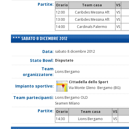
Partite:
Orario
Team casa
VS
12:00
Caribdes Messina Aft
VS
13:00
Caribdes Messina Aft
VS
C
14:00
Cardinals Palermo
VS
SABATO 8 DICEMBRE 2012
Data:
sabato 8 dicembre 2012
Stato Bowl:
Disputato
Team
Lions Bergamo
organizzatore:
Cittadella dello Sport
Impianto sportivo:
Via Monte Gleno Bergamo (BG)
Team partecipanti:
Lions Bergamo OLD
Seamen Milano
Partite:
Orario
Team casa
VS
14:30
Lions Bergamo
VS