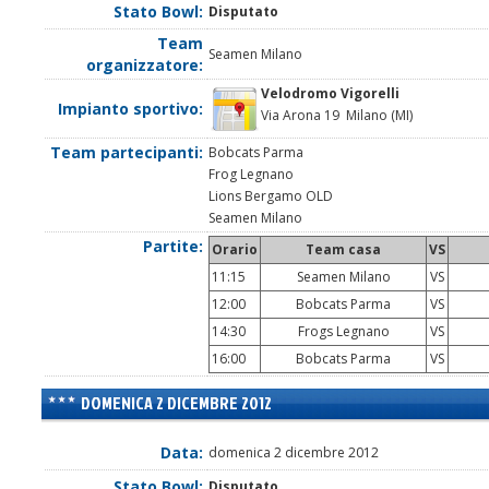
Stato Bowl:
Disputato
Team
Seamen Milano
organizzatore:
Velodromo Vigorelli
Impianto sportivo:
Via Arona 19 Milano (MI)
Team partecipanti:
Bobcats Parma
Frog Legnano
Lions Bergamo OLD
Seamen Milano
Partite:
Orario
Team casa
VS
11:15
Seamen Milano
VS
12:00
Bobcats Parma
VS
14:30
Frogs Legnano
VS
16:00
Bobcats Parma
VS
DOMENICA 2 DICEMBRE 2012
Data:
domenica 2 dicembre 2012
Stato Bowl:
Disputato