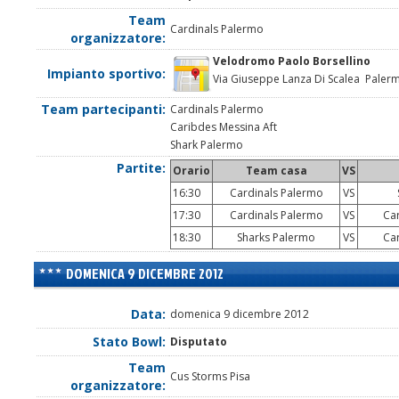
Team
Cardinals Palermo
organizzatore:
Velodromo Paolo Borsellino
Impianto sportivo:
Via Giuseppe Lanza Di Scalea Palerm
Team partecipanti:
Cardinals Palermo
Caribdes Messina Aft
Shark Palermo
Partite:
Orario
Team casa
VS
16:30
Cardinals Palermo
VS
S
17:30
Cardinals Palermo
VS
Car
18:30
Sharks Palermo
VS
Car
DOMENICA 9 DICEMBRE 2012
Data:
domenica 9 dicembre 2012
Stato Bowl:
Disputato
Team
Cus Storms Pisa
organizzatore: