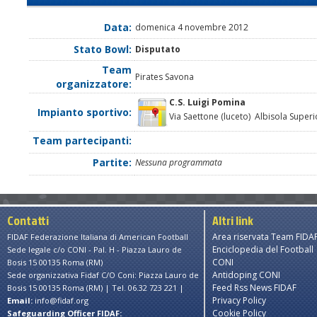
Data:
domenica 4 novembre 2012
Stato Bowl:
Disputato
Team
Pirates Savona
organizzatore:
C.S. Luigi Pomina
Impianto sportivo:
Via Saettone (luceto) Albisola Superi
Team partecipanti:
Partite:
Nessuna programmata
Contatti
Altri link
Area riservata Team FIDA
FIDAF Federazione Italiana di American Football
Enciclopedia del Football
Sede legale c/o CONI - Pal. H - Piazza Lauro de
CONI
Bosis 15 00135 Roma (RM)
Antidoping CONI
Sede organizzativa Fidaf C/O Coni: Piazza Lauro de
Feed Rss News FIDAF
Bosis 15 00135 Roma (RM) | Tel. 06.32 723 221 |
Privacy Policy
Email:
info@fidaf.org
Cookie Policy
Safeguarding Officer FIDAF: