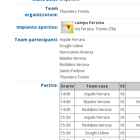
Team
Thunders Trento
organizzatore:
campo Fersina
Impianto sportivo:
Via Fersina Trento (TN)
Team partecipanti:
Aquile Ferrara
Draghi Udine
Hurricanes Vicenza
Mastini Verona
Redskins Verona
Saints Padova
Thunders Trento
Partite:
Orario
Team casa
VS
14:00
Aquile Ferrara
VS
14:00
Mastini Verona
VS
Hu
14:00
Redskins Verona
VS
15:30
Aquile Ferrara
VS
T
15:30
Redskins Verona
VS
Hu
15:30
Draghi Udine
VS