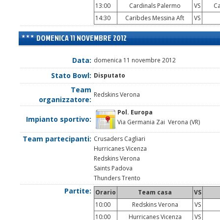
13:00
Cardinals Palermo
VS
Car
14:30
Caribdes Messina Aft
VS
DOMENICA 11 NOVEMBRE 2012
Data:
domenica 11 novembre 2012
Stato Bowl:
Disputato
Team
Redskins Verona
organizzatore:
Pol. Europa
Impianto sportivo:
Via Germania Zai Verona (VR)
Team partecipanti:
Crusaders Cagliari
Hurricanes Vicenza
Redskins Verona
Saints Padova
Thunders Trento
Partite:
Orario
Team casa
VS
10:00
Redskins Verona
VS
10:00
Hurricanes Vicenza
VS