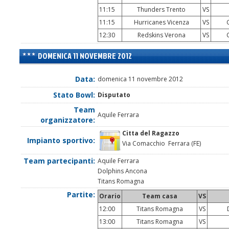
11:15
Thunders Trento
VS
11:15
Hurricanes Vicenza
VS
C
12:30
Redskins Verona
VS
C
DOMENICA 11 NOVEMBRE 2012
Data:
domenica 11 novembre 2012
Stato Bowl:
Disputato
Team
Aquile Ferrara
organizzatore:
Citta del Ragazzo
Impianto sportivo:
Via Comacchio Ferrara (FE)
Team partecipanti:
Aquile Ferrara
Dolphins Ancona
Titans Romagna
Partite:
Orario
Team casa
VS
12:00
Titans Romagna
VS
D
13:00
Titans Romagna
VS