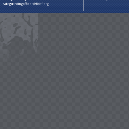
safeguardingofficer@fidaf.org