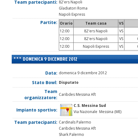
Team partecipanti:
82'ers Napoli
Gladiatori Roma
Napoli Express
Partite:
Orario
Team casa
VS
12:00
82'ers Napoli
VS
12:00
82'ers Napoli
VS
G
12:00
Napoli Express
VS
G
DOMENICA 9 DICEMBRE 2012
Data:
domenica 9 dicembre 2012
Stato Bowl:
Disputato
Team
Caribdes Messina Aft
organizzatore:
C.S. Messina Sud
Impianto sportivo:
Via Nazionale Messina (ME)
Team partecipanti:
Cardinals Palermo
Caribdes Messina Aft
Shark Palermo