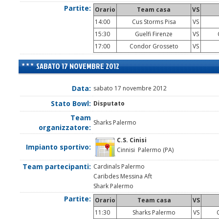
Partite:
Orario
Team casa
VS
14:00
Cus Storms Pisa
VS
15:30
Guelfi Firenze
VS
C
17:00
Condor Grosseto
VS
SABATO 17 NOVEMBRE 2012
Data:
sabato 17 novembre 2012
Stato Bowl:
Disputato
Team
Sharks Palermo
organizzatore:
C.S. Cinisi
Impianto sportivo:
Cinnisi Palermo (PA)
Team partecipanti:
Cardinals Palermo
Caribdes Messina Aft
Shark Palermo
Partite:
Orario
Team casa
VS
11:30
Sharks Palermo
VS
C