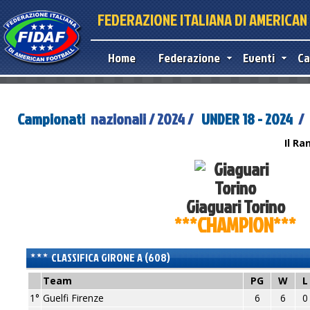
FEDERAZIONE ITALIANA DI AMERICA
Home
Federazione
Eventi
Ca
Campionati
nazionali / 2024 /
UNDER 18 - 2024
/ 
Il Ra
Giaguari Torino
***CHAMPION***
CLASSIFICA GIRONE A (608)
Team
PG
W
1°
Guelfi Firenze
6
6
0