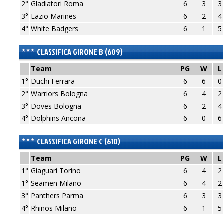
2°
Gladiatori Roma
6
3
3
3°
Lazio Marines
6
2
4
4°
White Badgers
6
1
5
CLASSIFICA GIRONE B (609)
Team
PG
W
1°
Duchi Ferrara
6
6
0
2°
Warriors Bologna
6
4
2
3°
Doves Bologna
6
2
4
4°
Dolphins Ancona
6
0
6
CLASSIFICA GIRONE C (610)
Team
PG
W
1°
Giaguari Torino
6
4
2
1°
Seamen Milano
6
4
2
3°
Panthers Parma
6
3
3
4°
Rhinos Milano
6
1
5