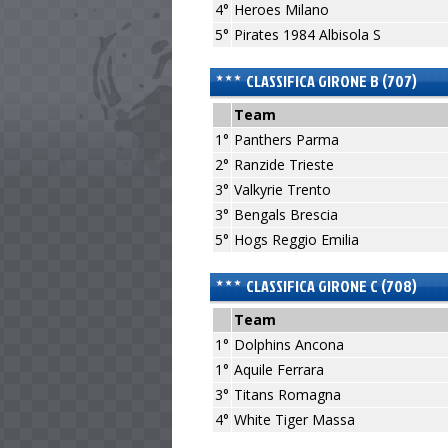
4°
Heroes Milano
5°
Pirates 1984 Albisola S
CLASSIFICA GIRONE B (707)
Team
1°
Panthers Parma
2°
Ranzide Trieste
3°
Valkyrie Trento
3°
Bengals Brescia
5°
Hogs Reggio Emilia
CLASSIFICA GIRONE C (708)
Team
1°
Dolphins Ancona
1°
Aquile Ferrara
3°
Titans Romagna
4°
White Tiger Massa