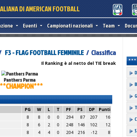
TALIANA DI AMERICAN FOOTBALL
azione
Eventi
Campionati nazionali
Team
Docu
 /
F3 - FLAG FOOTBALL FEMMINILE
/ Classifica
Il Ranking è al netto del TIE break
D
Panthers Parma
B
**CHAMPION***
G
T
PG
W
L
T
PF
PS
DP
Punti
8
8
0
0
294
87
207
16
C
8
6
2
0
248
146
102
12
S
8
4
4
0
204
216
-12
8